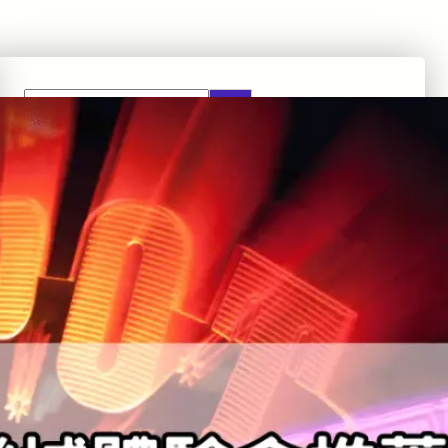
S
e
a
r
c
h
彙整文章
2026 年 7 月
2026 年 6 月
2026 年 3 月
2025 年 8 月
2024 年 11 月
2024 年 8 月