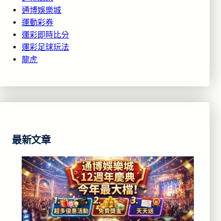
通博娛樂城
運動彩券
運彩即時比分
運彩足球玩法
龍虎
最新文章