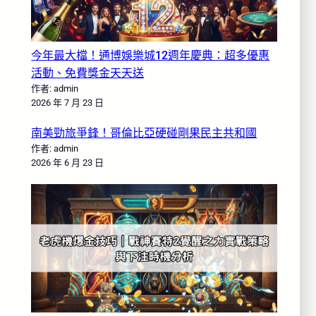
今年最大檔！通博娛樂城12週年慶典：超多優惠
活動、免費獎金天天送
作者: admin
2026 年 7 月 23 日
南美勁旅爭鋒！哥倫比亞硬碰剛果民主共和國
作者: admin
2026 年 6 月 23 日