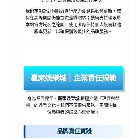
我們定期針對伺服器進行壓力測試與韌體更新，確
保在高峰期間仍能提供流暢體驗；技術支持僅限於
本站官方域名之範圍。使用者應保持個人設備軟體
版本更新，以確保獲致最佳的品牌服務。
贏家娛樂城｜企業責任規範
身為業界標竿，
贏家娛樂城
積極推動「理性與節
制」的娛樂文化。我們不僅提供服務，更關注每一
位參與者的娛樂心理健康。
品牌責任實踐