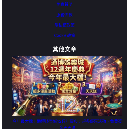
免責聲明
戰神賽特2覺醒之力
服務條款
政策條款與平台資訊
隱私權政策
歐博娛樂
Cookie 政策
沙龍國際
其他文章
現金版
現金版娛樂城體驗金推薦
現金版是什麼PTT
老虎機
賓果
贏家娛樂城
今年最大檔！通博娛樂城12週年慶典：超多優惠活動、免費獎
通博娛樂
金天天送