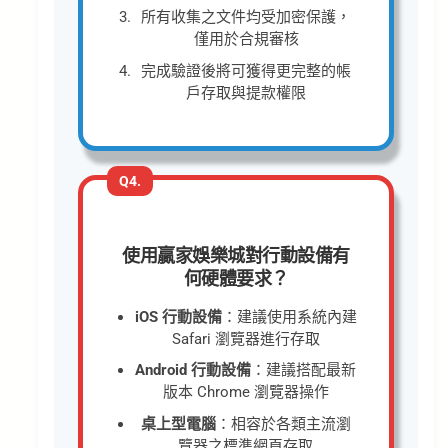
所有收集之文件均受加密保護，
僅用於合規審核
完成驗證後將可獲得更完整的帳
戶存取與提款權限
Q4.
使用贏家娛樂城對行動設備有
何硬體要求？
iOS 行動設備
：建議使用系統內建
Safari 瀏覽器進行存取
Android 行動設備
：建議搭配最新
版本 Chrome 瀏覽器操作
桌上型電腦
：相容於各類主流瀏
覽器之標準網頁存取