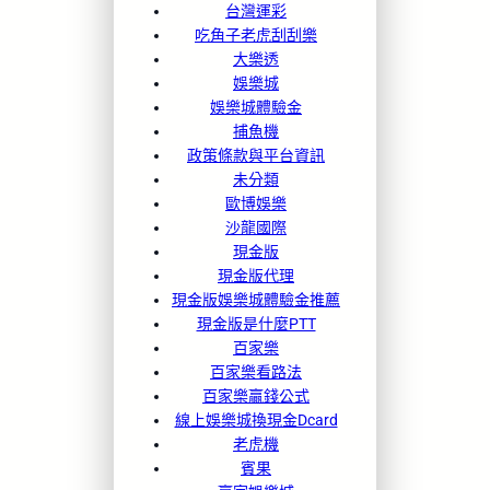
台灣運彩
吃角子老虎刮刮樂
大樂透
娛樂城
娛樂城體驗金
捕魚機
政策條款與平台資訊
未分類
歐博娛樂
沙龍國際
現金版
現金版代理
現金版娛樂城體驗金推薦
現金版是什麼PTT
百家樂
百家樂看路法
百家樂贏錢公式
線上娛樂城換現金Dcard
老虎機
賓果