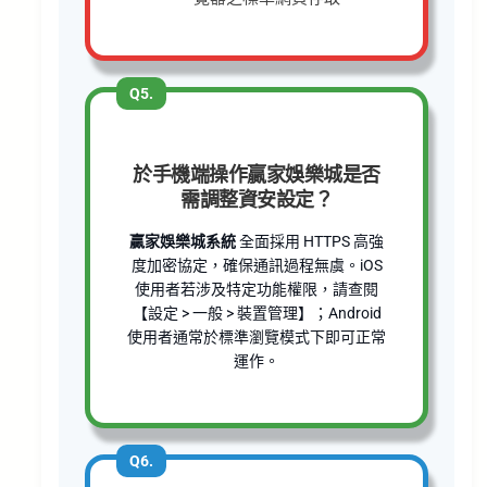
Q5.
於手機端操作贏家娛樂城是否
需調整資安設定？
贏家娛樂城系統
全面採用 HTTPS 高強
度加密協定，確保通訊過程無虞。iOS
使用者若涉及特定功能權限，請查閱
【設定 > 一般 > 裝置管理】；Android
使用者通常於標準瀏覽模式下即可正常
運作。
Q6.