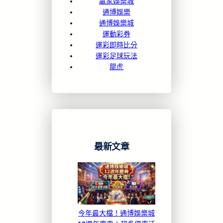
贏家娛樂城
通博娛樂
通博娛樂城
運動彩券
運彩即時比分
運彩足球玩法
龍虎
最新文章
今年最大檔！通博娛樂城