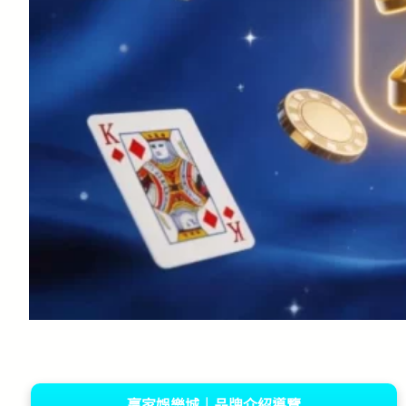
贏家娛樂城｜品牌介紹導覽