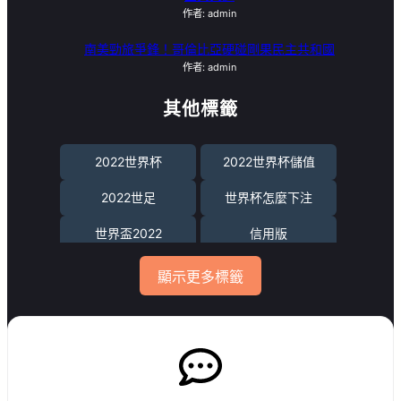
通博娛樂城
作者: admin
通博現金版
南美勁旅爭鋒！哥倫比亞硬碰剛果民主共和國
作者: admin
運動彩券
其他標籤
運動彩券世界盃
運彩世界杯
2022世界杯
2022世界杯儲值
2022世足
世界杯怎麼下注
世界盃2022
信用版
六合彩
北京賽車開獎
顯示更多標籤
台灣運彩
大樂透
大聯盟即時比分
娛樂城
娛樂城體驗金
政策條款與平台資訊