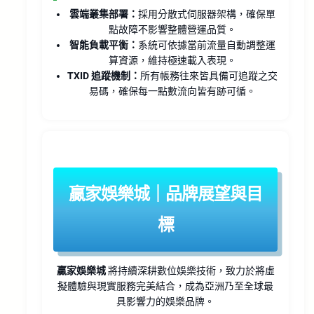
雲端叢集部署：
採用分散式伺服器架構，確保單
點故障不影響整體營運品質。
智能負載平衡：
系統可依據當前流量自動調整運
算資源，維持極速載入表現。
TXID 追蹤機制：
所有帳務往來皆具備可追蹤之交
易碼，確保每一點數流向皆有跡可循。
贏家娛樂城｜品牌展望與目
標
贏家娛樂城
將持續深耕數位娛樂技術，致力於將虛
擬體驗與現實服務完美結合，成為亞洲乃至全球最
具影響力的娛樂品牌。