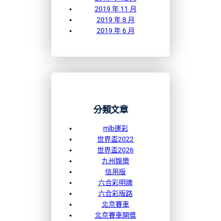
2019 年 11 月
2019 年 8 月
2019 年 6 月
分類文章
mlb運彩
世界盃2022
世界盃2026
九州娛樂
信用版
六合彩明牌
六合彩版路
北京賽車
北京賽車開獎