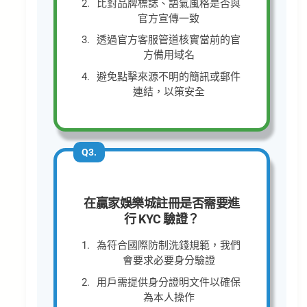
比對品牌標誌、語氣風格是否與
官方宣傳一致
透過官方客服管道核實當前的官
方備用域名
避免點擊來源不明的簡訊或郵件
連結，以策安全
Q3.
在贏家娛樂城註冊是否需要進
行 KYC 驗證？
為符合國際防制洗錢規範，我們
會要求必要身分驗證
用戶需提供身分證明文件以確保
為本人操作