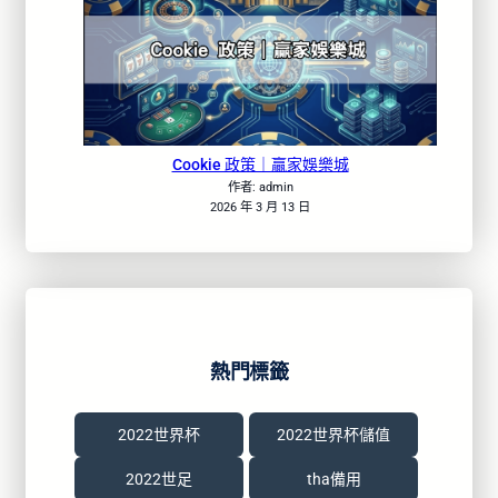
Cookie 政策｜贏家娛樂城
作者: admin
2026 年 3 月 13 日
熱門標籤
2022世界杯
2022世界杯儲值
2022世足
tha備用