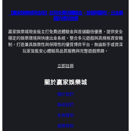
現金版娛樂城體驗金推薦
現金版是什麼PTT
【贏家娛樂城現金版】註冊免費送體驗金，首儲再翻倍，出金最
老虎機
賓果
穩的博弈首選
贏家娛樂城
通博娛樂
贏家娛樂城現金版主打免費送體驗金與首儲翻倍優惠，提供安全
穩定的娛樂環境與快速出金系統，整合多元遊戲與高規格資安機
通博娛樂城
通博現金版
制，打造兼具娛樂性與保障性的優質博弈平台，無論新手或資深
玩家皆能安心體驗高品質服務與完整遊戲樂趣。
運動彩券
運動彩券世界盃
運彩世界杯
立即註冊
關於贏家娛樂城
關於我們
聯絡我們
免責聲明
服務條款