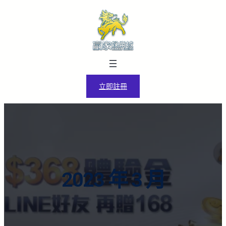
跳
至
主
要
內
容
立即註冊
2023 年 3 月