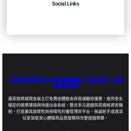
即時比分
台灣運彩
Social Links
塞特2
大樂透
Facebook
Instagram
Threads
大聯盟即時比分
娛樂城
娛樂城體驗金
戰神賽特2覺醒之力
政策條款與平台資訊
歐博娛樂
沙龍國際
現金版
現金版娛樂城體驗金推薦
現金版是什麼PTT
【贏家娛樂城現金版】註冊免費送體驗金，首儲再翻倍，出金最
老虎機
賓果
穩的博弈首選
贏家娛樂城
通博娛樂
贏家娛樂城現金版主打免費送體驗金與首儲翻倍優惠，提供安全
穩定的娛樂環境與快速出金系統，整合多元遊戲與高規格資安機
通博娛樂城
通博現金版
制，打造兼具娛樂性與保障性的優質博弈平台，無論新手或資深
玩家皆能安心體驗高品質服務與完整遊戲樂趣。
運動彩券
運動彩券世界盃
運彩世界杯