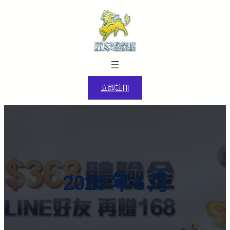
跳
至
主
要
內
容
立即註冊
2020 年 6 月