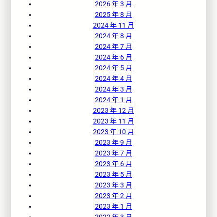
2026 年 3 月
2025 年 8 月
2024 年 11 月
2024 年 8 月
2024 年 7 月
2024 年 6 月
2024 年 5 月
2024 年 4 月
2024 年 3 月
2024 年 1 月
2023 年 12 月
2023 年 11 月
2023 年 10 月
2023 年 9 月
2023 年 7 月
2023 年 6 月
2023 年 5 月
2023 年 3 月
2023 年 2 月
2023 年 1 月