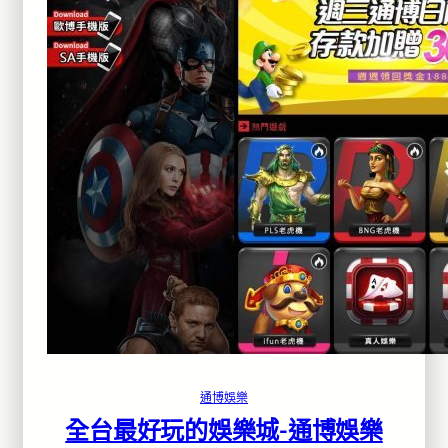
通博娛樂
全台最好玩的娛樂城-通博娛樂