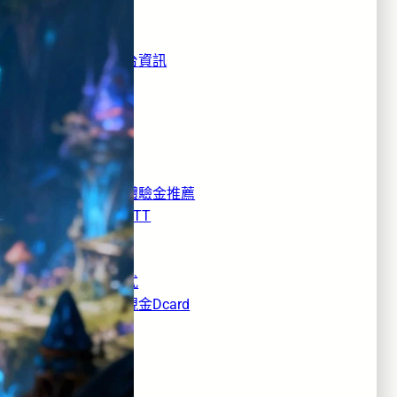
娛樂城體驗金
捕魚機
政策條款與平台資訊
未分類
歐博娛樂
沙龍國際
現金版
現金版代理
現金版娛樂城體驗金推薦
現金版是什麼PTT
百家樂
百家樂看路法
百家樂贏錢公式
線上娛樂城換現金Dcard
老虎機
賓果
贏家娛樂城
通博娛樂