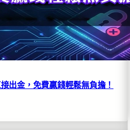
直接出金，免費贏錢輕鬆無負擔！