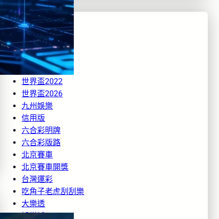
分類文章
mlb運彩
世界盃2022
世界盃2026
九州娛樂
信用版
六合彩明牌
六合彩版路
北京賽車
北京賽車開獎
台灣運彩
吃角子老虎刮刮樂
大樂透
娛樂城