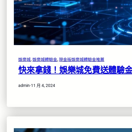
娛樂城
, 
娛樂城體驗金
, 
現金版娛樂城體驗金推薦
快來拿錢！娛樂城免費送體驗
·
admin
11 月 4, 2024