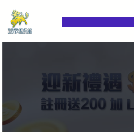
跳
至
主
要
內
容