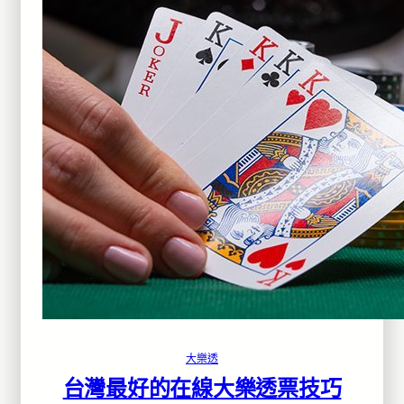
大樂透
台灣最好的在線大樂透票技巧