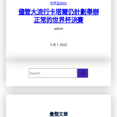
世界盃2022
儘管大流行卡塔爾仍計劃舉辦
正常的世界杯決賽
admin
·
3 月 1, 2022
S
e
a
r
c
h
彙整文章