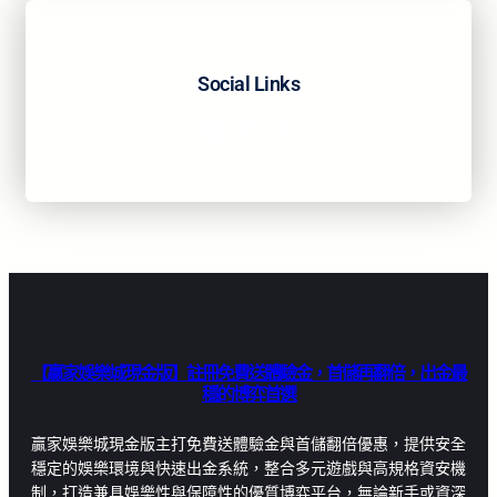
六合彩
北京賽車開獎
即時比分
台灣運彩
Social Links
塞特2
大樂透
Facebook
Instagram
Threads
大聯盟即時比分
娛樂城
娛樂城體驗金
戰神賽特2覺醒之力
政策條款與平台資訊
歐博娛樂
沙龍國際
現金版
現金版娛樂城體驗金推薦
現金版是什麼PTT
【贏家娛樂城現金版】註冊免費送體驗金，首儲再翻倍，出金最
老虎機
賓果
穩的博弈首選
贏家娛樂城
通博娛樂
贏家娛樂城現金版主打免費送體驗金與首儲翻倍優惠，提供安全
穩定的娛樂環境與快速出金系統，整合多元遊戲與高規格資安機
通博娛樂城
通博現金版
制，打造兼具娛樂性與保障性的優質博弈平台，無論新手或資深