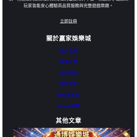
玩家皆能安心體驗高品質服務與完整遊戲樂趣。
運動彩券
運動彩券世界盃
運彩世界杯
立即註冊
關於贏家娛樂城
關於我們
聯絡我們
免責聲明
服務條款
隱私權政策
Cookie 政策
其他文章