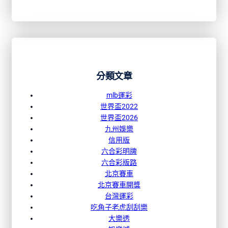
分類文章
mlb運彩
世界盃2022
世界盃2026
九州娛樂
信用版
六合彩明牌
六合彩版路
北京賽車
北京賽車開獎
台灣運彩
吃角子老虎刮刮樂
大樂透