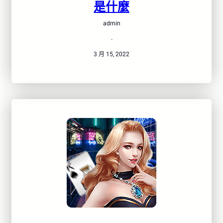
是什麼
admin
·
3 月 15, 2022