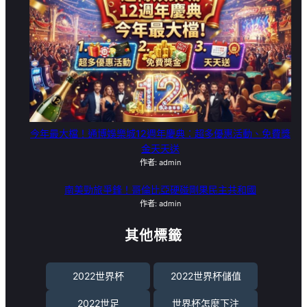
今年最大檔！通博娛樂城12週年慶典：超多優惠活動、免費獎
金天天送
作者: admin
南美勁旅爭鋒！哥倫比亞硬碰剛果民主共和國
作者: admin
其他標籤
2022世界杯
2022世界杯儲值
2022世足
世界杯怎麼下注