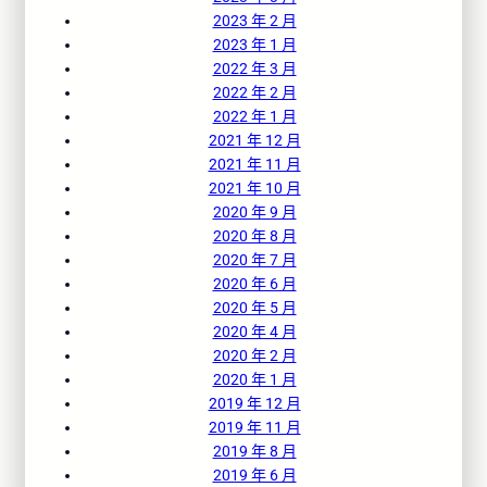
2023 年 2 月
2023 年 1 月
2022 年 3 月
2022 年 2 月
2022 年 1 月
2021 年 12 月
2021 年 11 月
2021 年 10 月
2020 年 9 月
2020 年 8 月
2020 年 7 月
2020 年 6 月
2020 年 5 月
2020 年 4 月
2020 年 2 月
2020 年 1 月
2019 年 12 月
2019 年 11 月
2019 年 8 月
2019 年 6 月