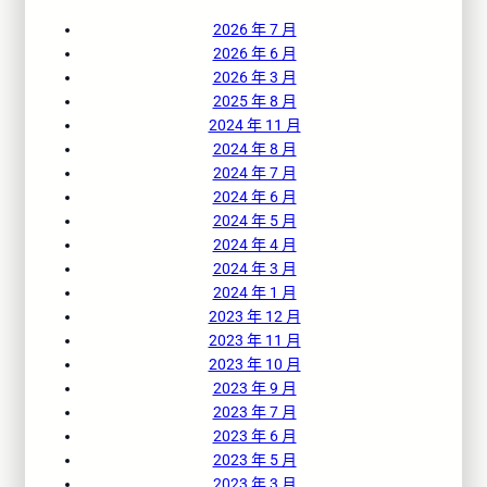
2026 年 7 月
2026 年 6 月
2026 年 3 月
2025 年 8 月
2024 年 11 月
2024 年 8 月
2024 年 7 月
2024 年 6 月
2024 年 5 月
2024 年 4 月
2024 年 3 月
2024 年 1 月
2023 年 12 月
2023 年 11 月
2023 年 10 月
2023 年 9 月
2023 年 7 月
2023 年 6 月
2023 年 5 月
2023 年 3 月