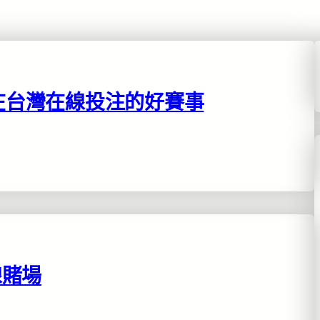
界杯是在台灣在線投注的好賽事
線賭場