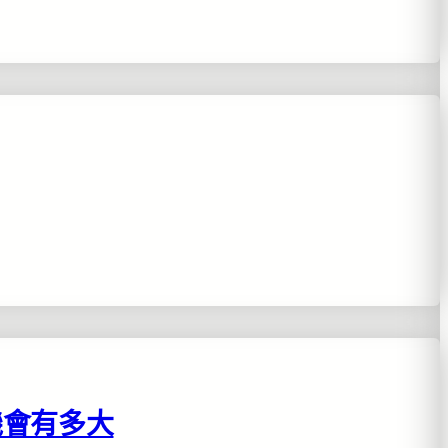
機會有多大