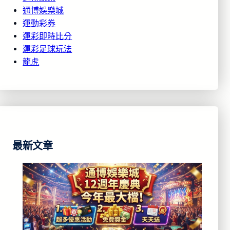
通博娛樂城
運動彩券
運彩即時比分
運彩足球玩法
龍虎
最新文章