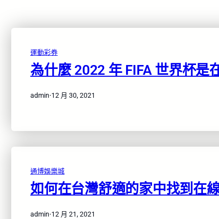
運動彩券
為什麼 2022 年 FIFA 世
·
admin
12 月 30, 2021
通博娛樂城
如何在台灣舒適的家中找到在
·
admin
12 月 21, 2021