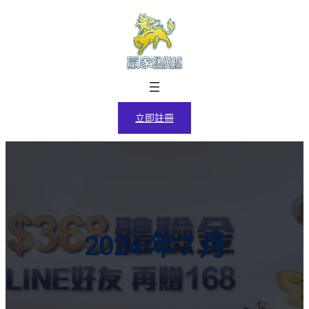
跳
至
主
要
內
容
立即註冊
2024 年 7 月