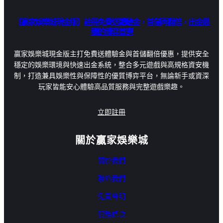
現金版娛樂城體驗金推薦
現金版是什麼PTT
【贏家娛樂城現金版】註冊免費送體驗金，首儲再翻倍，出金最
老虎機
賓果
穩的博弈首選
贏家娛樂城
通博娛樂
贏家娛樂城現金版主打免費送體驗金與首儲翻倍優惠，提供安全
穩定的娛樂環境與快速出金系統，整合多元遊戲與高規格資安機
通博娛樂城
通博現金版
制，打造兼具娛樂性與保障性的優質博弈平台，無論新手或資深
玩家皆能安心體驗高品質服務與完整遊戲樂趣。
運動彩券
運動彩券世界盃
運彩世界杯
立即註冊
關於贏家娛樂城
關於我們
聯絡我們
免責聲明
服務條款