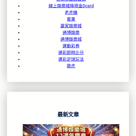
線上娛樂城換現金Dcard
老虎機
賓果
贏家娛樂城
通博娛樂
通博娛樂城
運動彩券
運彩即時比分
運彩足球玩法
龍虎
最新文章