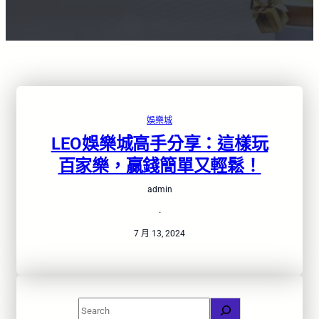
娛樂城
LEO娛樂城高手分享：這樣玩
百家樂，贏錢簡單又輕鬆！
admin
·
7 月 13, 2024
S