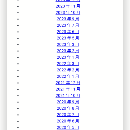
2023 年 11 月
2023 年 10 月
2023 年 9 月
2023 年 7 月
2023 年 6 月
2023 年 5 月
2023 年 3 月
2023 年 2 月
2023 年 1 月
2022 年 3 月
2022 年 2 月
2022 年 1 月
2021 年 12 月
2021 年 11 月
2021 年 10 月
2020 年 9 月
2020 年 8 月
2020 年 7 月
2020 年 6 月
2020 年 5 月