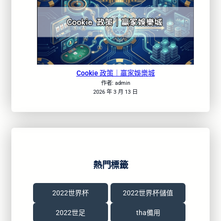
Cookie 政策｜贏家娛樂城
作者: admin
2026 年 3 月 13 日
熱門標籤
2022世界杯
2022世界杯儲值
2022世足
tha備用