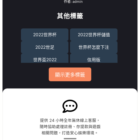
作者: admin
其他標籤
2022世界杯
2022世界杯儲值
2022世足
世界杯怎麼下注
世界盃2022
信用版
六合彩
北京賽車開獎
顯示更多標籤
台灣運彩
大樂透
大聯盟即時比分
娛樂城
娛樂城體驗金
政策條款與平台資訊
提供 24 小時全年無休線上客服，
歐博娛樂
沙龍國際
隨時協助處理註冊、存提款與遊戲
相關問題，打造安心娛樂環境。
現金版
老虎機