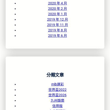
2020 年 4 月
2020 年 2 月
2020 年 1 月
2019 年 12 月
2019 年 11 月
2019 年 8 月
2019 年 6 月
分類文章
mlb運彩
世界盃2022
世界盃2026
九州娛樂
信用版