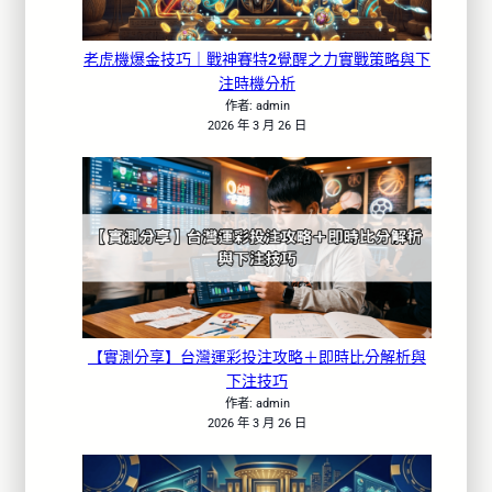
老虎機爆金技巧｜戰神賽特2覺醒之力實戰策略與下
注時機分析
作者: admin
2026 年 3 月 26 日
【實測分享】台灣運彩投注攻略＋即時比分解析與
下注技巧
作者: admin
2026 年 3 月 26 日