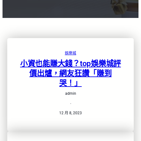
娛樂城
小資也能賺大錢？top娛樂城評
價出爐，網友狂讚「賺到
哭！」
admin
·
12 月 8, 2023