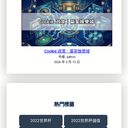
Cookie 政策｜贏家娛樂城
作者: admin
2026 年 3 月 13 日
熱門標籤
2022世界杯
2022世界杯儲值