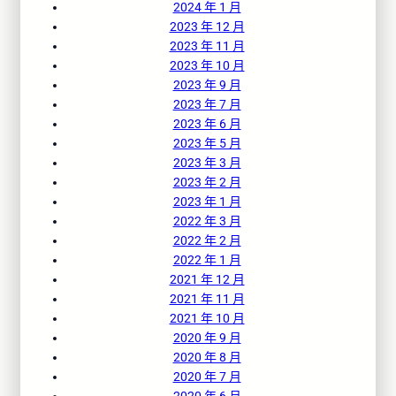
2024 年 1 月
2023 年 12 月
2023 年 11 月
2023 年 10 月
2023 年 9 月
2023 年 7 月
2023 年 6 月
2023 年 5 月
2023 年 3 月
2023 年 2 月
2023 年 1 月
2022 年 3 月
2022 年 2 月
2022 年 1 月
2021 年 12 月
2021 年 11 月
2021 年 10 月
2020 年 9 月
2020 年 8 月
2020 年 7 月