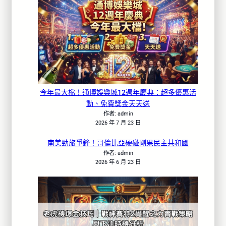
今年最大檔！通博娛樂城12週年慶典：超多優惠活
動、免費獎金天天送
作者: admin
2026 年 7 月 23 日
南美勁旅爭鋒！哥倫比亞硬碰剛果民主共和國
作者: admin
2026 年 6 月 23 日