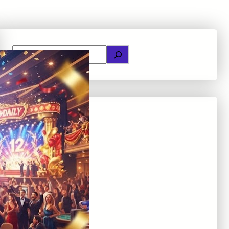
S
e
a
r
c
h
彙整文章
2026 年 7 月
2026 年 6 月
2026 年 3 月
2025 年 8 月
2024 年 11 月
2024 年 8 月