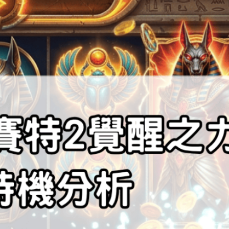
分類文章
mlb運彩
世界盃2022
世界盃2026
九州娛樂
信用版
六合彩明牌
六合彩版路
北京賽車
北京賽車開獎
台灣運彩
吃角子老虎刮刮樂
大樂透
娛樂城