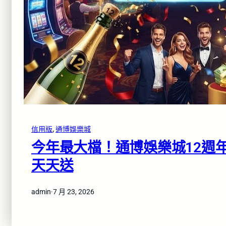
信用版
, 
通博娛樂城
今年最大檔！通博娛樂城12週
天天送
admin
·
7 月 23, 2026