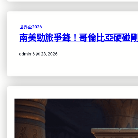
世界盃2026
南美勁旅爭鋒！哥倫比亞硬碰
admin
·
6 月 23, 2026