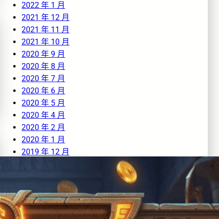
2022 年 1 月
2021 年 12 月
2021 年 11 月
2021 年 10 月
2020 年 9 月
2020 年 8 月
2020 年 7 月
2020 年 6 月
2020 年 5 月
2020 年 4 月
2020 年 2 月
2020 年 1 月
2019 年 12 月
2019 年 11 月
2019 年 8 月
2019 年 6 月