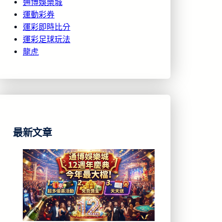
通博娛樂城
運動彩券
運彩即時比分
運彩足球玩法
龍虎
最新文章