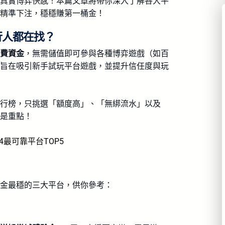
真實博弈快感！本篇文章將帶你深入了解各大平
精準下注，穩穩賺第一桶金！
行人都在找？
費資金
，無需儲值即可參與各種博弈遊戲（如百
旨在吸引新手試玩平台遊戲，並提升信任度與玩
行榜，只挑選「額度高」、「無綁流水」以及
是重點！
4最可靠平台TOP5
金最穩的三大平台，供你參考：