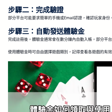
步驟二：完成驗證
部分平台可能要求簡單的手機或Email認證，確認玩家身份
步驟三：自動發送體驗金
完成註冊後，體驗金通常會在數分鐘內自動入帳，部分平台
使用體驗金時可自由選擇遊戲類別，記得查看各遊戲的有效