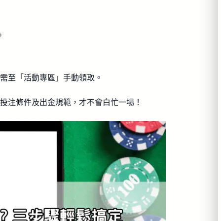
。
需至「活動專區」手動領取。
投注條件及出金規範，才不會白忙一場！