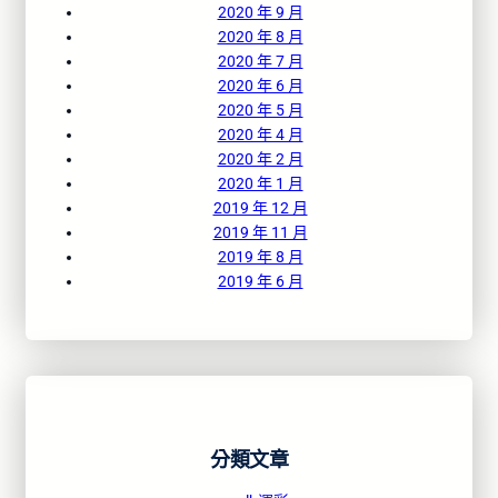
2020 年 9 月
2020 年 8 月
2020 年 7 月
2020 年 6 月
2020 年 5 月
2020 年 4 月
2020 年 2 月
2020 年 1 月
2019 年 12 月
2019 年 11 月
2019 年 8 月
2019 年 6 月
分類文章