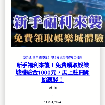
娛樂城
, 
娛樂城體驗金
, 
現金版娛樂城體驗金推薦
新手福利來襲！免費領取娛樂
城體驗金1000元，馬上註冊開
始贏錢！
admin
·
11 月 4, 2024