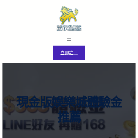
跳
至
主
要
內
容
立即註冊
現金版娛樂城體驗金
推薦