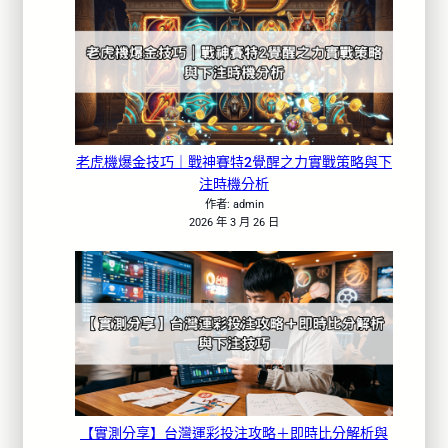
老虎機爆金技巧｜戰神賽特2覺醒之力實戰策略與下
注時機分析
作者: admin
2026 年 3 月 26 日
【實測分享】台灣運彩投注攻略＋即時比分解析與