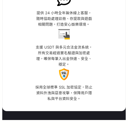
娛樂城體驗金
政策條款與平台資訊
提供 24 小時全年無休線上客服，
歐博娛樂
沙龍國際
隨時協助處理註冊、存提款與遊戲
相關問題，打造安心娛樂環境。
現金版
老虎機
賓果
贏家娛樂城
支援 USDT 與多元合法金流系統，
通博娛樂
通博娛樂城
所有交易經過實名驗證與加密處
理，確保每筆入出金快速、安全、
通博現金版
運動彩券
穩定。
運動彩券世界盃
運彩世界杯
採用全球標準 SSL 加密協定，防止
資料外洩與惡意攻擊，保障用戶隱
私與平台資料安全。