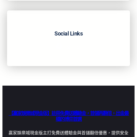
九州娛樂城app
信用版
六合彩
北京賽車開獎
即時比分
台灣運彩
Social Links
塞特2
大樂透
Facebook
Instagram
Threads
大聯盟即時比分
娛樂城
娛樂城體驗金
戰神賽特2覺醒之力
政策條款與平台資訊
歐博娛樂
沙龍國際
現金版
現金版娛樂城體驗金推薦
現金版是什麼PTT
【贏家娛樂城現金版】註冊免費送體驗金，首儲再翻倍，出金最
老虎機
賓果
穩的博弈首選
贏家娛樂城
通博娛樂
贏家娛樂城現金版主打免費送體驗金與首儲翻倍優惠，提供安全