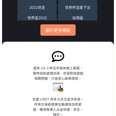
2022世足
世界杯怎麼下注
世界盃2022
信用版
六合彩
北京賽車開獎
顯示更多標籤
台灣運彩
大樂透
大聯盟即時比分
娛樂城
娛樂城體驗金
政策條款與平台資訊
提供 24 小時全年無休線上客服，
歐博娛樂
沙龍國際
隨時協助處理註冊、存提款與遊戲
相關問題，打造安心娛樂環境。
現金版
老虎機
賓果
贏家娛樂城
支援 USDT 與多元合法金流系統，
通博娛樂
通博娛樂城
所有交易經過實名驗證與加密處
理，確保每筆入出金快速、安全、
通博現金版
運動彩券
穩定。