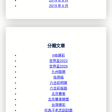
2019 年 8 月
2019 年 6 月
分類文章
mlb運彩
世界盃2022
世界盃2026
九州娛樂
信用版
六合彩明牌
六合彩版路
北京賽車
北京賽車開獎
台灣運彩
吃角子老虎刮刮樂