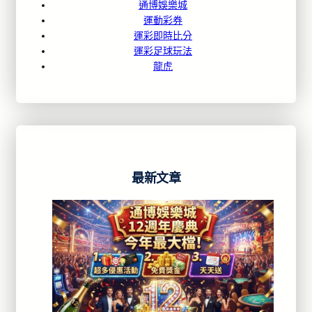
通博娛樂城
運動彩券
運彩即時比分
運彩足球玩法
龍虎
最新文章