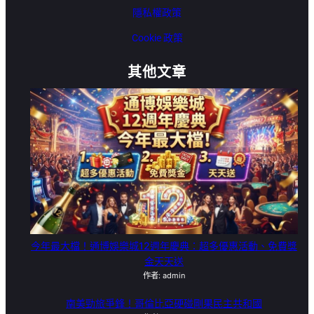
隱私權政策
Cookie 政策
其他文章
今年最大檔！通博娛樂城12週年慶典：超多優惠活動、免費獎
金天天送
作者: admin
南美勁旅爭鋒！哥倫比亞硬碰剛果民主共和國