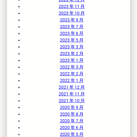
2023 年 11 月
2023 年 10 月
2023 年 9 月
2023 年 7 月
2023 年 6 月
2023 年 5 月
2023 年 3 月
2023 年 2 月
2023 年 1 月
2022 年 3 月
2022 年 2 月
2022 年 1 月
2021 年 12 月
2021 年 11 月
2021 年 10 月
2020 年 9 月
2020 年 8 月
2020 年 7 月
2020 年 6 月
2020 年 5 月