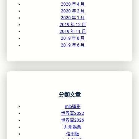
2020 年 4 月
2020 年 2 月
2020 年 1 月
2019 年 12 月
2019 年 11 月
2019 年 8 月
2019 年 6 月
分類文章
mlb運彩
世界盃2022
世界盃2026
九州娛樂
信用版