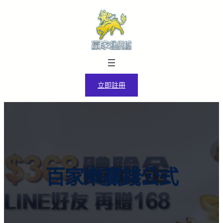
跳
至
主
要
內
容
立即註冊
百家樂贏錢公式