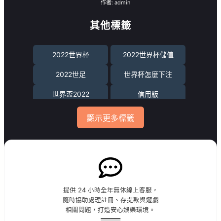
作者: admin
其他標籤
2022世界杯
2022世界杯儲值
2022世足
世界杯怎麼下注
世界盃2022
信用版
六合彩
北京賽車開獎
顯示更多標籤
台灣運彩
大樂透
大聯盟即時比分
娛樂城
娛樂城體驗金
政策條款與平台資訊
提供 24 小時全年無休線上客服，
歐博娛樂
沙龍國際
隨時協助處理註冊、存提款與遊戲
相關問題，打造安心娛樂環境。
現金版
老虎機