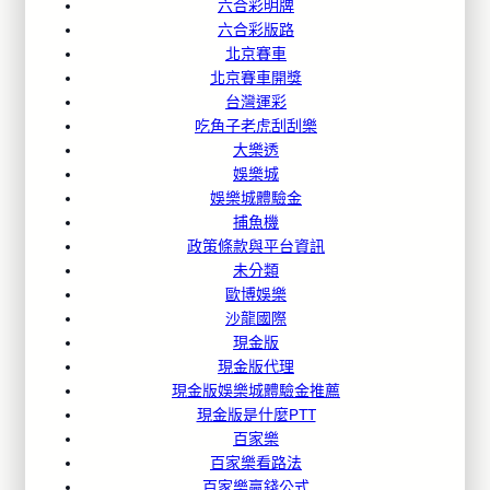
六合彩明牌
六合彩版路
北京賽車
北京賽車開獎
台灣運彩
吃角子老虎刮刮樂
大樂透
娛樂城
娛樂城體驗金
捕魚機
政策條款與平台資訊
未分類
歐博娛樂
沙龍國際
現金版
現金版代理
現金版娛樂城體驗金推薦
現金版是什麼PTT
百家樂
百家樂看路法
百家樂贏錢公式