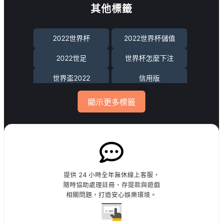
其他標籤
2022世界杯
2022世界杯儲值
2022世足
世界杯怎麼下注
世界盃2022
信用版
六合彩
北京賽車開獎
顯示更多標籤
台灣運彩
大樂透
大聯盟即時比分
娛樂城
娛樂城體驗金
政策條款與平台資訊
提供 24 小時全年無休線上客服，
歐博娛樂
沙龍國際
隨時協助處理註冊、存提款與遊戲
相關問題，打造安心娛樂環境。
現金版
老虎機
賓果
贏家娛樂城