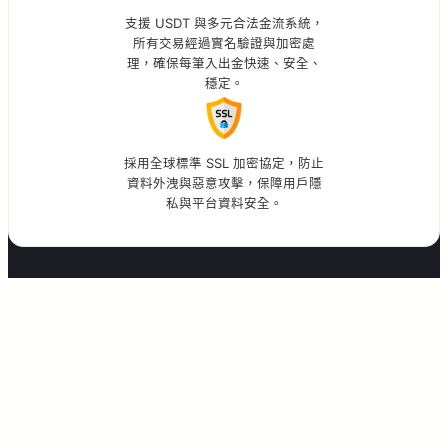
支援 USDT 與多元合法金流系統，
通博娛樂
通博娛樂城
所有交易經過實名驗證與加密處
理，確保每筆入出金快速、安全、
通博現金版
運動彩券
穩定。
運動彩券世界盃
運彩世界杯
採用全球標準 SSL 加密協定，防止
資料外洩與惡意攻擊，保障用戶隱
私與平台資料安全。