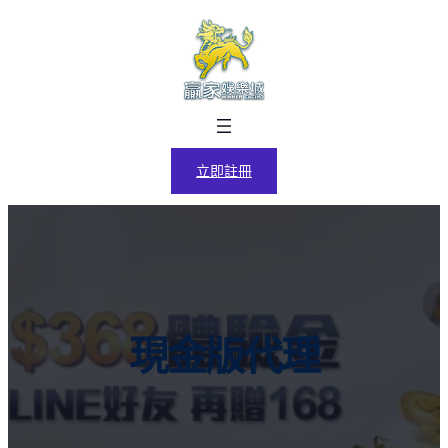
跳
至
主
要
內
容
立即註冊
現金版代理