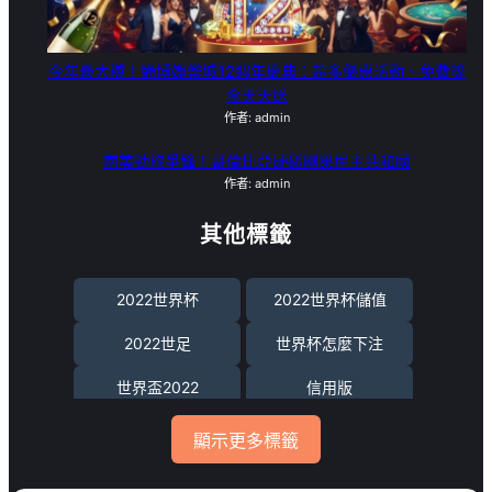
今年最大檔！通博娛樂城12週年慶典：超多優惠活動、免費獎
金天天送
作者: admin
南美勁旅爭鋒！哥倫比亞硬碰剛果民主共和國
作者: admin
其他標籤
2022世界杯
2022世界杯儲值
2022世足
世界杯怎麼下注
世界盃2022
信用版
六合彩
北京賽車開獎
顯示更多標籤
台灣運彩
大樂透