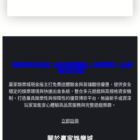
大聯盟即時比分
娛樂城
娛樂城體驗金
戰神賽特2覺醒之力
政策條款與平台資訊
歐博娛樂
沙龍國際
現金版
現金版娛樂城體驗金推薦
現金版是什麼PTT
【贏家娛樂城現金版】註冊免費送體驗金，首儲再翻倍，出金最
老虎機
賓果
穩的博弈首選
贏家娛樂城
通博娛樂
贏家娛樂城現金版主打免費送體驗金與首儲翻倍優惠，提供安全
穩定的娛樂環境與快速出金系統，整合多元遊戲與高規格資安機
通博娛樂城
通博現金版
制，打造兼具娛樂性與保障性的優質博弈平台，無論新手或資深
玩家皆能安心體驗高品質服務與完整遊戲樂趣。
運動彩券
運動彩券世界盃
運彩世界杯
立即註冊
關於贏家娛樂城