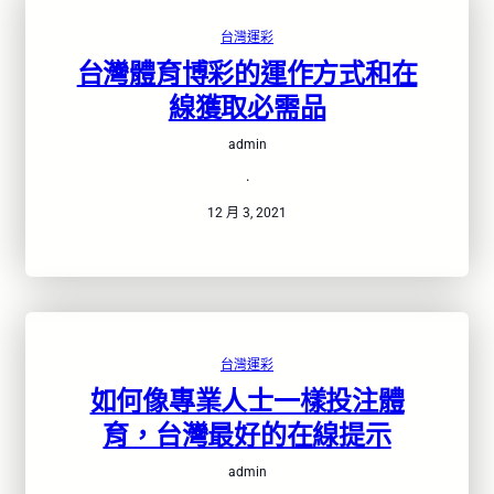
台灣運彩
台灣體育博彩的運作方式和在
線獲取必需品
admin
·
12 月 3, 2021
台灣運彩
如何像專業人士一樣投注體
育，台灣最好的在線提示
admin