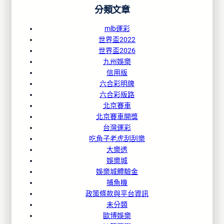
分類文章
mlb運彩
世界盃2022
世界盃2026
九州娛樂
信用版
六合彩明牌
六合彩版路
北京賽車
北京賽車開獎
台灣運彩
吃角子老虎刮刮樂
大樂透
娛樂城
娛樂城體驗金
捕魚機
政策條款與平台資訊
未分類
歐博娛樂