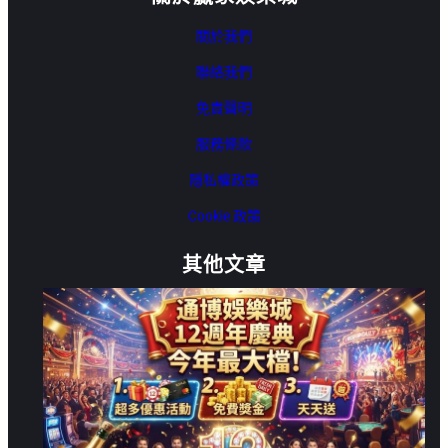
關於我們
聯絡我們
免責聲明
服務條款
隱私權政策
Cookie 政策
其他文章