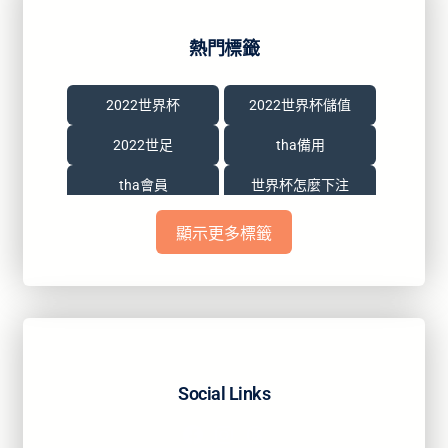
熱門標籤
2022世界杯
2022世界杯儲值
2022世足
tha備用
tha會員
世界杯怎麼下注
世界盃2022
世界盃線上下注
顯示更多標籤
九州信用版
九州娛樂城
九州娛樂城app
信用版
六合彩
北京賽車開獎
即時比分
台灣運彩
Social Links
塞特2
大樂透
Facebook
Instagram
Threads