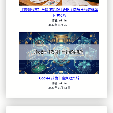
【實測分享】台灣運彩投注攻略＋即時比分解析與
下注技巧
作者: admin
2026 年 3 月 26 日
Cookie 政策｜贏家娛樂城
作者: admin
2026 年 3 月 13 日