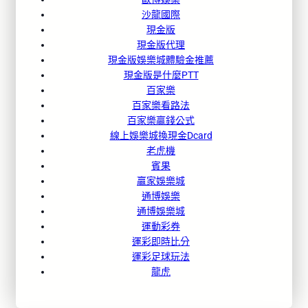
沙龍國際
現金版
現金版代理
現金版娛樂城體驗金推薦
現金版是什麼PTT
百家樂
百家樂看路法
百家樂贏錢公式
線上娛樂城換現金Dcard
老虎機
賓果
贏家娛樂城
通博娛樂
通博娛樂城
運動彩券
運彩即時比分
運彩足球玩法
龍虎