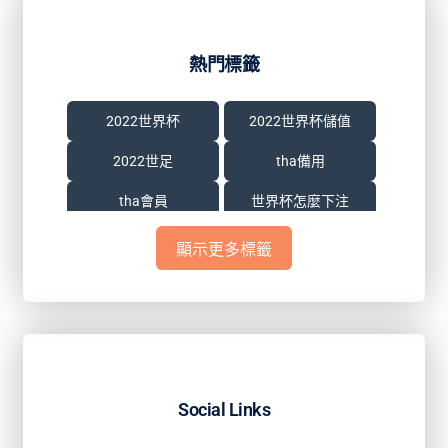
熱門標籤
2022世界杯
2022世界杯儲值
2022世足
tha備用
tha會員
世界杯怎麼下注
世界盃2022
世界盃線上下注
顯示更多標籤
九州信用版
九州娛樂城
九州娛樂城app
信用版
六合彩
北京賽車開獎
即時比分
台灣運彩
Social Links
塞特2
大樂透