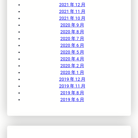
2021 年 12 月
2021 年 11 月
2021 年 10 月
2020 年 9 月
2020 年 8 月
2020 年 7 月
2020 年 6 月
2020 年 5 月
2020 年 4 月
2020 年 2 月
2020 年 1 月
2019 年 12 月
2019 年 11 月
2019 年 8 月
2019 年 6 月