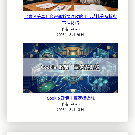
【實測分享】台灣運彩投注攻略＋即時比分解析與
下注技巧
作者: admin
2026 年 3 月 26 日
Cookie 政策｜贏家娛樂城
作者: admin
2026 年 3 月 13 日