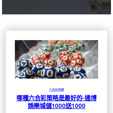
六合彩明牌
哪種六合彩策略是最好的-通博
娛樂城儲1000送1000