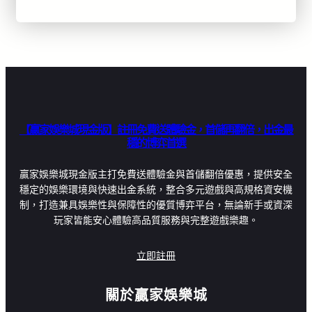
娛樂城體驗金
戰神賽特2覺醒之力
政策條款與平台資訊
歐博娛樂
沙龍國際
現金版
現金版娛樂城體驗金推薦
現金版是什麼PTT
【贏家娛樂城現金版】註冊免費送體驗金，首儲再翻倍，出金最
老虎機
賓果
穩的博弈首選
贏家娛樂城
通博娛樂
贏家娛樂城現金版主打免費送體驗金與首儲翻倍優惠，提供安全
穩定的娛樂環境與快速出金系統，整合多元遊戲與高規格資安機
通博娛樂城
通博現金版
制，打造兼具娛樂性與保障性的優質博弈平台，無論新手或資深
玩家皆能安心體驗高品質服務與完整遊戲樂趣。
運動彩券
運動彩券世界盃
運彩世界杯
立即註冊
關於贏家娛樂城