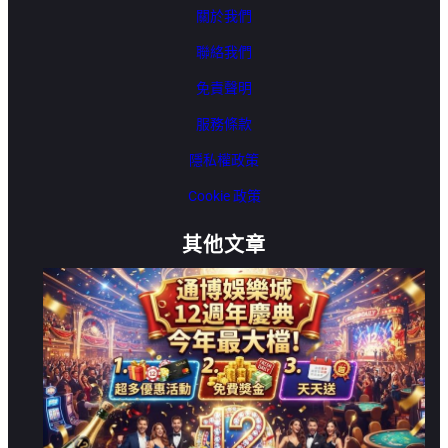
關於我們
聯絡我們
免責聲明
服務條款
隱私權政策
Cookie 政策
其他文章