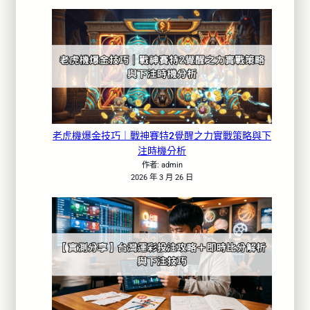
老虎機爆金技巧｜戰神賽特2覺醒之力實戰策略與下
注時機分析
作者: admin
2026 年 3 月 26 日