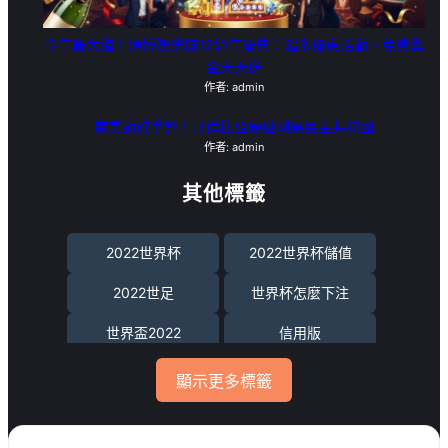
今年最大檔！通博娛樂城12週年慶典：超多優惠活動、免費獎
金天天送
作者: admin
南美勁旅爭鋒！哥倫比亞硬碰剛果民主共和國
作者: admin
其他標籤
2022世界杯
2022世界杯儲值
2022世足
世界杯怎麼下注
世界盃2022
信用版
六合彩
北京賽車開獎
顯示更多標籤
台灣運彩
大樂透