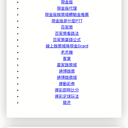
現金版
現金版代理
現金版娛樂城體驗金推薦
現金版是什麼PTT
百家樂
百家樂看路法
百家樂贏錢公式
線上娛樂城換現金Dcard
老虎機
賓果
贏家娛樂城
通博娛樂
通博娛樂城
運動彩券
運彩即時比分
運彩足球玩法
龍虎