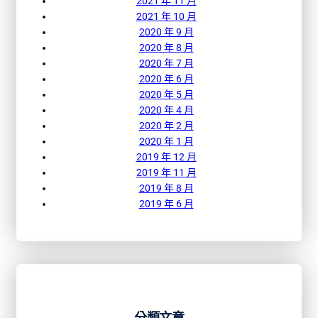
2021 年 11 月
2021 年 10 月
2020 年 9 月
2020 年 8 月
2020 年 7 月
2020 年 6 月
2020 年 5 月
2020 年 4 月
2020 年 2 月
2020 年 1 月
2019 年 12 月
2019 年 11 月
2019 年 8 月
2019 年 6 月
分類文章