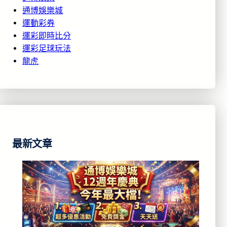
通博娛樂城
運動彩券
運彩即時比分
運彩足球玩法
龍虎
最新文章