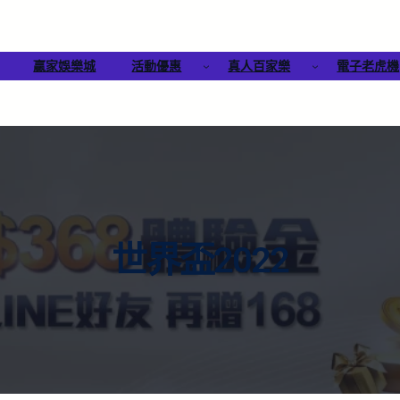
贏家娛樂城
活動優惠
真人百家樂
電子老虎機
世界盃2022