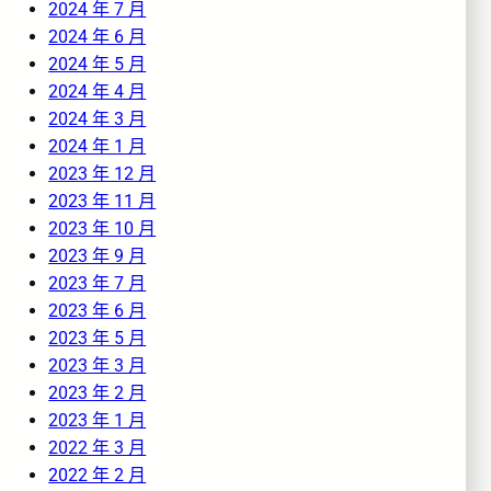
2024 年 7 月
2024 年 6 月
2024 年 5 月
2024 年 4 月
2024 年 3 月
2024 年 1 月
2023 年 12 月
2023 年 11 月
2023 年 10 月
2023 年 9 月
2023 年 7 月
2023 年 6 月
2023 年 5 月
2023 年 3 月
2023 年 2 月
2023 年 1 月
2022 年 3 月
2022 年 2 月