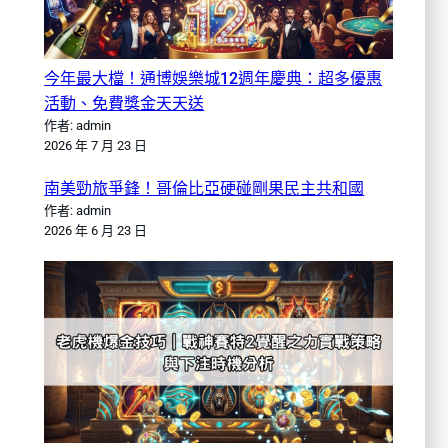
今年最大檔！通博娛樂城12週年慶典：超多優惠
活動、免費獎金天天送
作者: admin
2026 年 7 月 23 日
南美勁旅爭鋒！哥倫比亞硬碰剛果民主共和國
作者: admin
2026 年 6 月 23 日