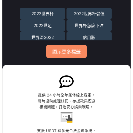
2022世界杯
2022世界杯儲值
2022世足
世界杯怎麼下注
世界盃2022
信用版
六合彩
北京賽車開獎
顯示更多標籤
台灣運彩
大樂透
大聯盟即時比分
娛樂城
娛樂城體驗金
政策條款與平台資訊
提供 24 小時全年無休線上客服，
歐博娛樂
沙龍國際
隨時協助處理註冊、存提款與遊戲
相關問題，打造安心娛樂環境。
現金版
老虎機
賓果
贏家娛樂城
支援 USDT 與多元合法金流系統，
通博娛樂
通博娛樂城