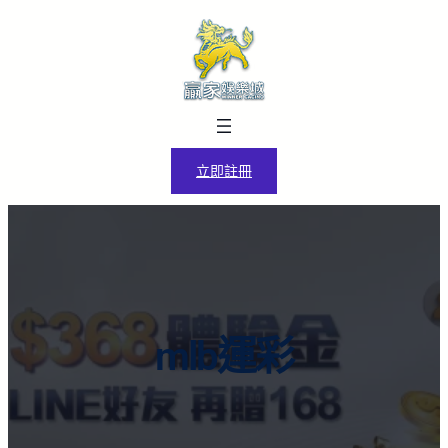
跳
至
主
要
內
容
立即註冊
mlb運彩