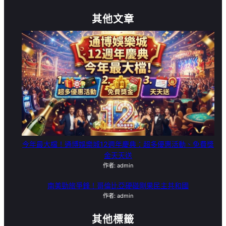
其他文章
今年最大檔！通博娛樂城12週年慶典：超多優惠活動、免費獎
金天天送
作者: admin
南美勁旅爭鋒！哥倫比亞硬碰剛果民主共和國
作者: admin
其他標籤