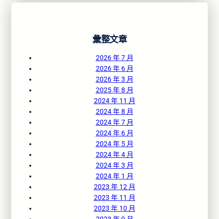
c
h
彙整文章
2026 年 7 月
2026 年 6 月
2026 年 3 月
2025 年 8 月
2024 年 11 月
2024 年 8 月
2024 年 7 月
2024 年 6 月
2024 年 5 月
2024 年 4 月
2024 年 3 月
2024 年 1 月
2023 年 12 月
2023 年 11 月
2023 年 10 月