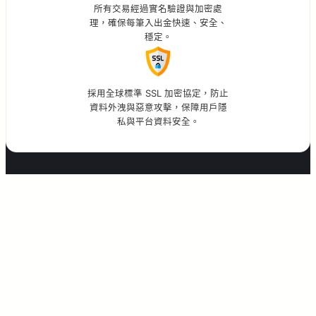
所有交易經過實名驗證與加密處
理，確保每筆入出金快速、安全、
通博現金版
運動彩券
穩定。
運動彩券世界盃
運彩世界杯
採用全球標準 SSL 加密協定，防止
資料外洩與惡意攻擊，保障用戶隱
私與平台資料安全。