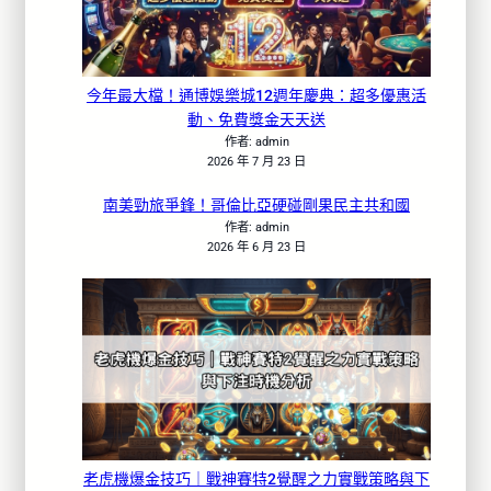
今年最大檔！通博娛樂城12週年慶典：超多優惠活
動、免費獎金天天送
作者: admin
2026 年 7 月 23 日
南美勁旅爭鋒！哥倫比亞硬碰剛果民主共和國
作者: admin
2026 年 6 月 23 日
老虎機爆金技巧｜戰神賽特2覺醒之力實戰策略與下