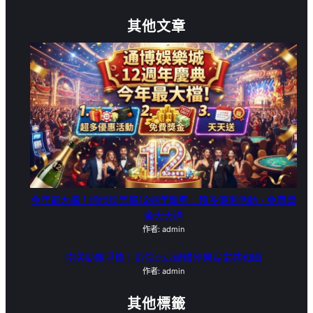
其他文章
今年最大檔！通博娛樂城12週年慶典：超多優惠活動、免費獎
金天天送
作者: admin
南美勁旅爭鋒！哥倫比亞硬碰剛果民主共和國
作者: admin
其他標籤