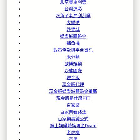
北京賽車開獎
台灣運彩
吃角子老虎刮刮樂
大樂透
娛樂城
娛樂城體驗金
捕魚機
政策條款與平台資訊
未分類
歐博娛樂
沙龍國際
現金版
現金版代理
現金版娛樂城體驗金推薦
現金版是什麼PTT
百家樂
百家樂看路法
百家樂贏錢公式
線上娛樂城換現金Dcard
老虎機
賓果