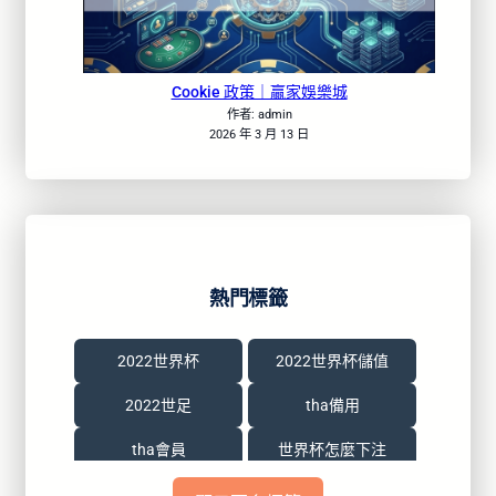
Cookie 政策｜贏家娛樂城
作者: admin
2026 年 3 月 13 日
熱門標籤
2022世界杯
2022世界杯儲值
2022世足
tha備用
tha會員
世界杯怎麼下注
世界盃2022
世界盃線上下注