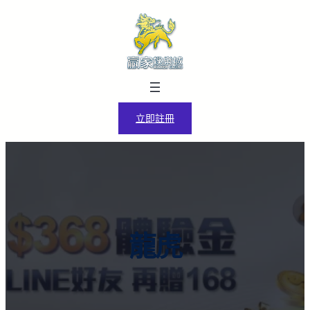
跳
至
主
要
內
容
立即註冊
龍虎