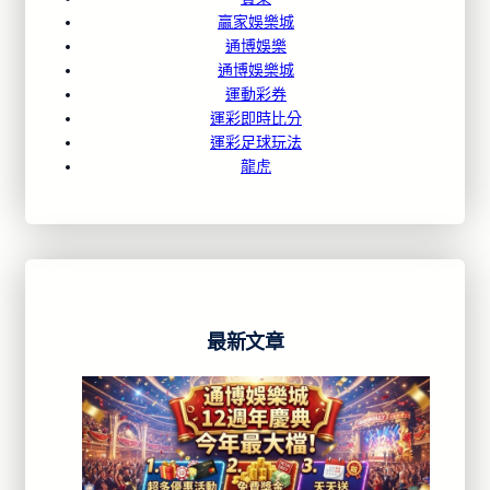
贏家娛樂城
通博娛樂
通博娛樂城
運動彩券
運彩即時比分
運彩足球玩法
龍虎
最新文章