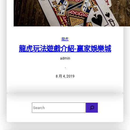
龍虎
龍虎玩法遊戲介紹-贏家娛樂城
admin
·
8 月 4, 2019
S
e
a
r