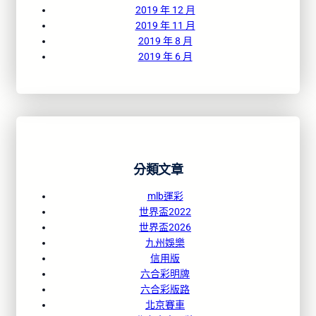
2019 年 12 月
2019 年 11 月
2019 年 8 月
2019 年 6 月
分類文章
mlb運彩
世界盃2022
世界盃2026
九州娛樂
信用版
六合彩明牌
六合彩版路
北京賽車