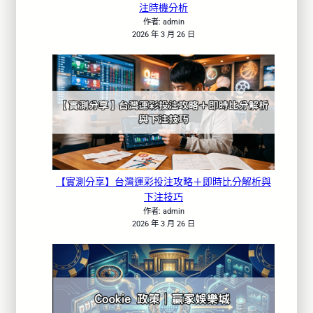
注時機分析
作者: admin
2026 年 3 月 26 日
【實測分享】台灣運彩投注攻略＋即時比分解析與
下注技巧
作者: admin
2026 年 3 月 26 日