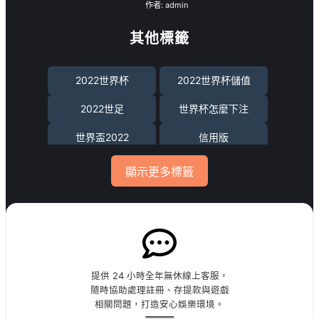
作者: admin
其他標籤
2022世界杯
2022世界杯儲值
2022世足
世界杯怎麼下注
世界盃2022
信用版
六合彩
北京賽車開獎
顯示更多標籤
台灣運彩
大樂透
大聯盟即時比分
娛樂城
娛樂城體驗金
政策條款與平台資訊
提供 24 小時全年無休線上客服，
歐博娛樂
沙龍國際
隨時協助處理註冊、存提款與遊戲
相關問題，打造安心娛樂環境。
現金版
老虎機