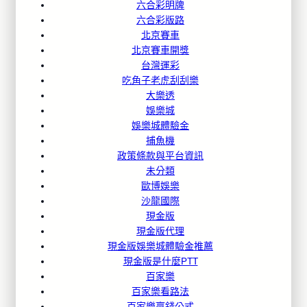
六合彩明牌
六合彩版路
北京賽車
北京賽車開獎
台灣運彩
吃角子老虎刮刮樂
大樂透
娛樂城
娛樂城體驗金
捕魚機
政策條款與平台資訊
未分類
歐博娛樂
沙龍國際
現金版
現金版代理
現金版娛樂城體驗金推薦
現金版是什麼PTT
百家樂
百家樂看路法
百家樂贏錢公式