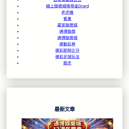
線上娛樂城換現金Dcard
老虎機
賓果
贏家娛樂城
通博娛樂
通博娛樂城
運動彩券
運彩即時比分
運彩足球玩法
龍虎
最新文章