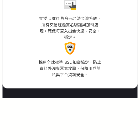
賓果
贏家娛樂城
支援 USDT 與多元合法金流系統，
通博娛樂
通博娛樂城
所有交易經過實名驗證與加密處
理，確保每筆入出金快速、安全、
通博現金版
運動彩券
穩定。
運動彩券世界盃
運彩世界杯
採用全球標準 SSL 加密協定，防止
資料外洩與惡意攻擊，保障用戶隱
私與平台資料安全。