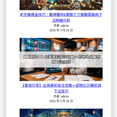
老虎機爆金技巧｜戰神賽特2覺醒之力實戰策略與下
注時機分析
作者: admin
2026 年 3 月 26 日
【實測分享】台灣運彩投注攻略＋即時比分解析與
下注技巧
作者: admin
2026 年 3 月 26 日