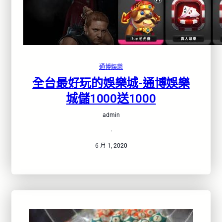
通博娛樂
全台最好玩的娛樂城-通博娛樂
城儲1000送1000
admin
·
6 月 1, 2020