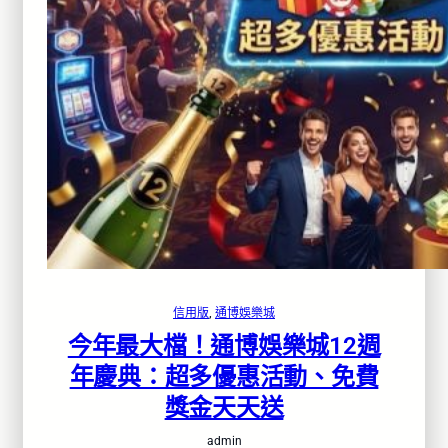
信用版
, 
通博娛樂城
今年最大檔！通博娛樂城12週
年慶典：超多優惠活動、免費
獎金天天送
admin