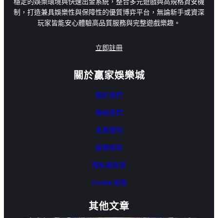
穩定的娛樂環境與快速出金系統，整合多元遊戲與高規格資安機
通博娛樂城
通博現金版
制，打造兼具娛樂性與保障性的優質博弈平台，無論新手或資深
玩家皆能安心體驗高品質服務與完整遊戲樂趣。
運動彩券
運動彩券世界盃
運彩世界杯
立即註冊
關於贏家娛樂城
關於我們
聯絡我們
免責聲明
服務條款
隱私權政策
Cookie 政策
其他文章