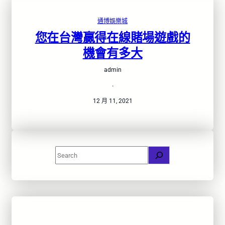
通博娛樂城
您在台灣贏得在線賭場遊戲的
機會有多大
admin
·
12 月 11, 2021
S
e
a
r
c
h