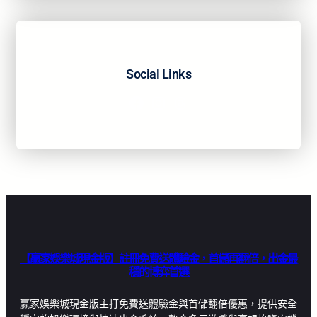
九州娛樂城app
信用版
六合彩
北京賽車開獎
即時比分
台灣運彩
Social Links
塞特2
大樂透
Facebook
Instagram
Threads
大聯盟即時比分
娛樂城
娛樂城體驗金
戰神賽特2覺醒之力
政策條款與平台資訊
歐博娛樂
沙龍國際
現金版
現金版娛樂城體驗金推薦
現金版是什麼PTT
【贏家娛樂城現金版】註冊免費送體驗金，首儲再翻倍，出金最
老虎機
賓果
穩的博弈首選
贏家娛樂城
通博娛樂
贏家娛樂城現金版主打免費送體驗金與首儲翻倍優惠，提供安全