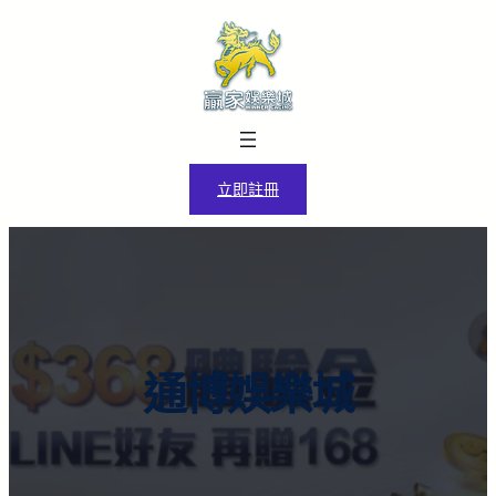
跳
至
主
要
內
容
立即註冊
通博娛樂城