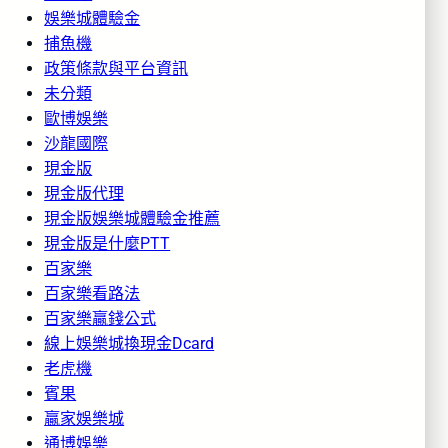
娛樂城體驗金
捕魚機
政策條款與平台資訊
未分類
歐博娛樂
沙龍國際
現金版
現金版代理
現金版娛樂城體驗金推薦
現金版是什麼PTT
百家樂
百家樂看路法
百家樂贏錢公式
線上娛樂城換現金Dcard
老虎機
賓果
贏家娛樂城
通博娛樂