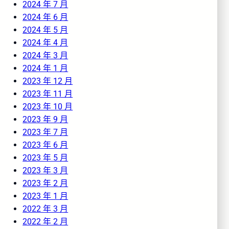
2024 年 7 月
2024 年 6 月
2024 年 5 月
2024 年 4 月
2024 年 3 月
2024 年 1 月
2023 年 12 月
2023 年 11 月
2023 年 10 月
2023 年 9 月
2023 年 7 月
2023 年 6 月
2023 年 5 月
2023 年 3 月
2023 年 2 月
2023 年 1 月
2022 年 3 月
2022 年 2 月