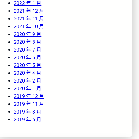
2022 年 1 月
2021 年 12 月
2021 年 11 月
2021 年 10 月
2020 年 9 月
2020 年 8 月
2020 年 7 月
2020 年 6 月
2020 年 5 月
2020 年 4 月
2020 年 2 月
2020 年 1 月
2019 年 12 月
2019 年 11 月
2019 年 8 月
2019 年 6 月