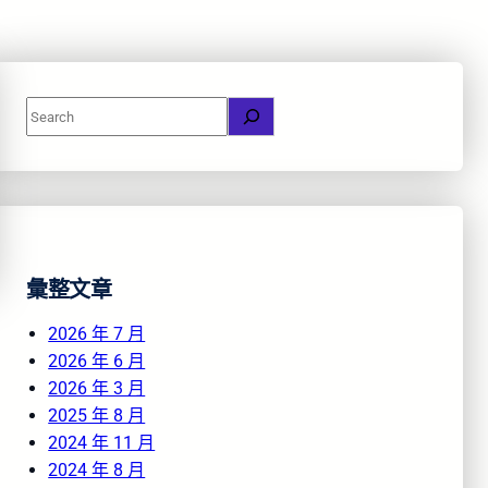
S
e
a
r
c
h
彙整文章
2026 年 7 月
2026 年 6 月
2026 年 3 月
2025 年 8 月
2024 年 11 月
2024 年 8 月