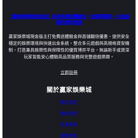
現金版娛樂城體驗金推薦
現金版是什麼PTT
【贏家娛樂城現金版】註冊免費送體驗金，首儲再翻倍，出金最
老虎機
賓果
穩的博弈首選
贏家娛樂城
通博娛樂
贏家娛樂城現金版主打免費送體驗金與首儲翻倍優惠，提供安全
穩定的娛樂環境與快速出金系統，整合多元遊戲與高規格資安機
通博娛樂城
通博現金版
制，打造兼具娛樂性與保障性的優質博弈平台，無論新手或資深
玩家皆能安心體驗高品質服務與完整遊戲樂趣。
運動彩券
運動彩券世界盃
運彩世界杯
立即註冊
關於贏家娛樂城
關於我們
聯絡我們
免責聲明
服務條款