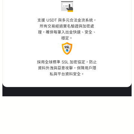
賓果
贏家娛樂城
支援 USDT 與多元合法金流系統，
通博娛樂
通博娛樂城
所有交易經過實名驗證與加密處
理，確保每筆入出金快速、安全、
通博現金版
運動彩券
穩定。
運動彩券世界盃
運彩世界杯
採用全球標準 SSL 加密協定，防止
資料外洩與惡意攻擊，保障用戶隱
私與平台資料安全。