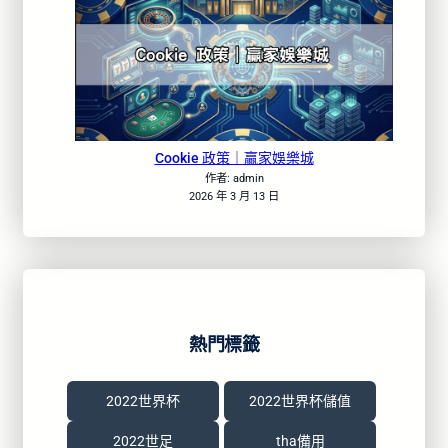
Cookie 政策｜贏家娛樂城
作者: admin
2026 年 3 月 13 日
熱門標籤
2022世界杯
2022世界杯儲值
2022世足
tha備用