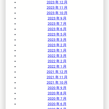
2023 年 12 月
2023 年 11 月
2023 年 10 月
2023 年 9 月
2023 年 7 月
2023 年 6 月
2023 年 5 月
2023 年 3 月
2023 年 2 月
2023 年 1 月
2022 年 3 月
2022 年 2 月
2022 年 1 月
2021 年 12 月
2021 年 11 月
2021 年 10 月
2020 年 9 月
2020 年 8 月
2020 年 7 月
2020 年 6 月