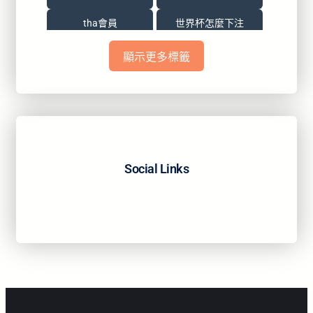
tha會員
世界杯怎麼下注
世界盃2022
世界盃線上下注
顯示更多標籤
九州信用版
九州娛樂城
九州娛樂城app
信用版
六合彩
北京賽車開獎
即時比分
台灣運彩
Social Links
塞特2
大樂透
Facebook
Instagram
Threads
大聯盟即時比分
娛樂城
娛樂城體驗金
戰神賽特2覺醒之力
政策條款與平台資訊
歐博娛樂
沙龍國際
現金版