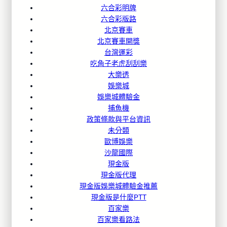
六合彩明牌
六合彩版路
北京賽車
北京賽車開獎
台灣運彩
吃角子老虎刮刮樂
大樂透
娛樂城
娛樂城體驗金
捕魚機
政策條款與平台資訊
未分類
歐博娛樂
沙龍國際
現金版
現金版代理
現金版娛樂城體驗金推薦
現金版是什麼PTT
百家樂
百家樂看路法