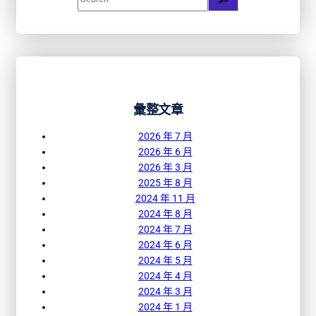
e
a
r
c
h
彙整文章
2026 年 7 月
2026 年 6 月
2026 年 3 月
2025 年 8 月
2024 年 11 月
2024 年 8 月
2024 年 7 月
2024 年 6 月
2024 年 5 月
2024 年 4 月
2024 年 3 月
2024 年 1 月