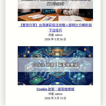
【實測分享】台灣運彩投注攻略＋即時比分解析與
下注技巧
作者: admin
2026 年 3 月 26 日
Cookie 政策｜贏家娛樂城
作者: admin
2026 年 3 月 13 日