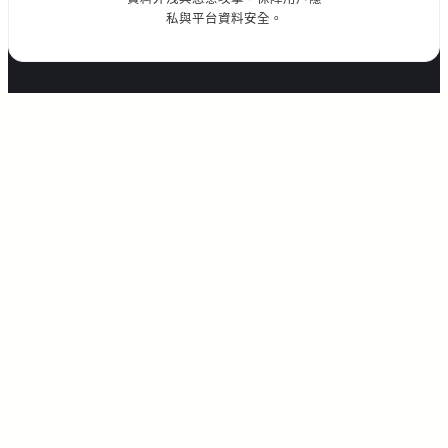
私與平台資料安全。