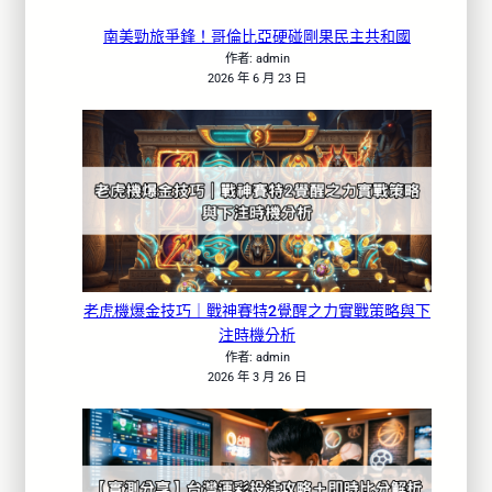
南美勁旅爭鋒！哥倫比亞硬碰剛果民主共和國
作者: admin
2026 年 6 月 23 日
老虎機爆金技巧｜戰神賽特2覺醒之力實戰策略與下
注時機分析
作者: admin
2026 年 3 月 26 日