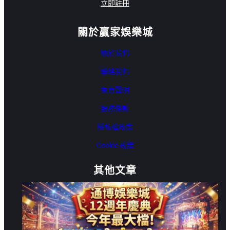
立即註冊
關於贏家娛樂城
關於我們
聯絡我們
免責聲明
服務條款
隱私權政策
Cookie 政策
其他文章