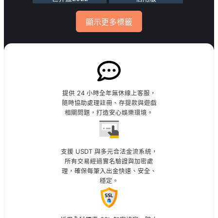
六合彩
北京賽車開獎
顯示更多標籤
台灣運彩
大樂透
大聯盟即時比分
娛樂城
娛樂城體驗金
政策條款與平台資訊
提供 24 小時全年無休線上客服，
歐博娛樂
沙龍國際
隨時協助處理註冊、存提款與遊戲
相關問題，打造安心娛樂環境。
現金版
老虎機
賓果
贏家娛樂城
支援 USDT 與多元合法金流系統，
通博娛樂
通博娛樂城
所有交易經過實名驗證與加密處
理，確保每筆入出金快速、安全、
通博現金版
運動彩券
穩定。
運動彩券世界盃
運彩世界杯