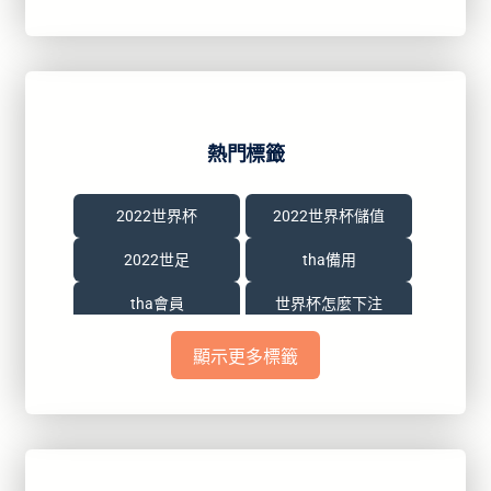
熱門標籤
2022世界杯
2022世界杯儲值
2022世足
tha備用
tha會員
世界杯怎麼下注
世界盃2022
世界盃線上下注
顯示更多標籤
九州信用版
九州娛樂城
九州娛樂城app
信用版
六合彩
北京賽車開獎