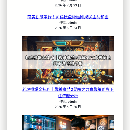
2026 年 7 月 23 日
南美勁旅爭鋒！哥倫比亞硬碰剛果民主共和國
作者: admin
2026 年 6 月 23 日
老虎機爆金技巧｜戰神賽特2覺醒之力實戰策略與下
注時機分析
作者: admin
2026 年 3 月 26 日