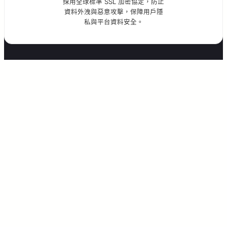
採用全球標準 SSL 加密協定，防止
資料外洩與惡意攻擊，保障用戶隱
私與平台資料安全。