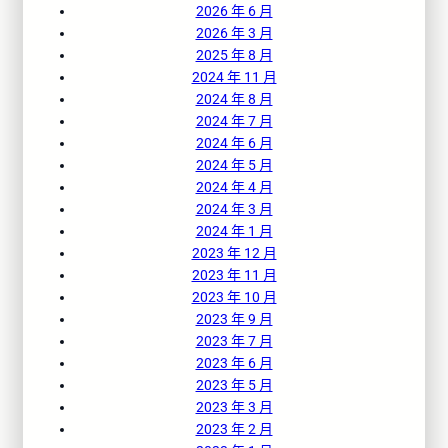
2026 年 6 月
2026 年 3 月
2025 年 8 月
2024 年 11 月
2024 年 8 月
2024 年 7 月
2024 年 6 月
2024 年 5 月
2024 年 4 月
2024 年 3 月
2024 年 1 月
2023 年 12 月
2023 年 11 月
2023 年 10 月
2023 年 9 月
2023 年 7 月
2023 年 6 月
2023 年 5 月
2023 年 3 月
2023 年 2 月