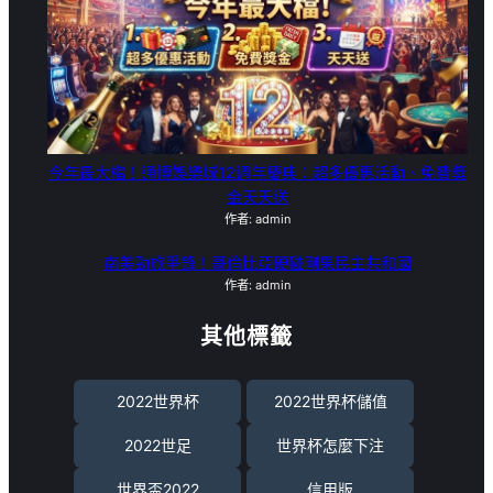
今年最大檔！通博娛樂城12週年慶典：超多優惠活動、免費獎
金天天送
作者: admin
南美勁旅爭鋒！哥倫比亞硬碰剛果民主共和國
作者: admin
其他標籤
2022世界杯
2022世界杯儲值
2022世足
世界杯怎麼下注
世界盃2022
信用版