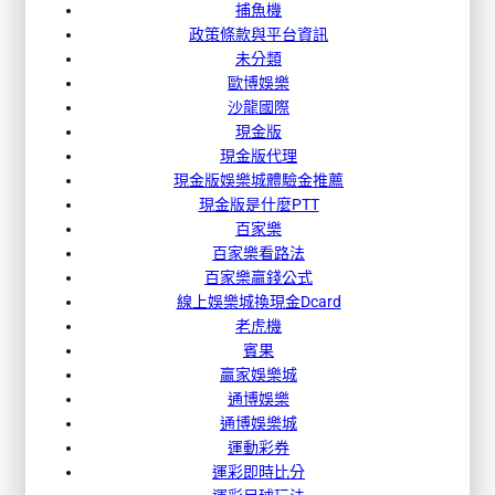
捕魚機
政策條款與平台資訊
未分類
歐博娛樂
沙龍國際
現金版
現金版代理
現金版娛樂城體驗金推薦
現金版是什麼PTT
百家樂
百家樂看路法
百家樂贏錢公式
線上娛樂城換現金Dcard
老虎機
賓果
贏家娛樂城
通博娛樂
通博娛樂城
運動彩券
運彩即時比分