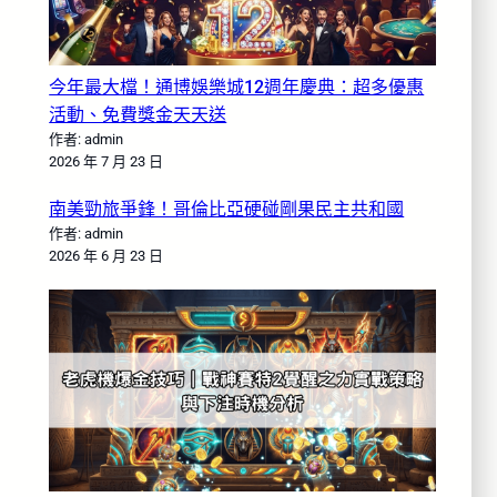
今年最大檔！通博娛樂城12週年慶典：超多優惠
活動、免費獎金天天送
作者: admin
2026 年 7 月 23 日
南美勁旅爭鋒！哥倫比亞硬碰剛果民主共和國
作者: admin
2026 年 6 月 23 日