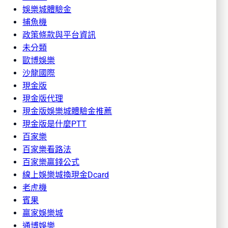
娛樂城體驗金
捕魚機
政策條款與平台資訊
未分類
歐博娛樂
沙龍國際
現金版
現金版代理
現金版娛樂城體驗金推薦
現金版是什麼PTT
百家樂
百家樂看路法
百家樂贏錢公式
線上娛樂城換現金Dcard
老虎機
賓果
贏家娛樂城
通博娛樂