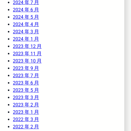
2024 年 7 月
2024 年 6 月
2024 年 5 月
2024 年 4 月
2024 年 3 月
2024 年 1 月
2023 年 12 月
2023 年 11 月
2023 年 10 月
2023 年 9 月
2023 年 7 月
2023 年 6 月
2023 年 5 月
2023 年 3 月
2023 年 2 月
2023 年 1 月
2022 年 3 月
2022 年 2 月