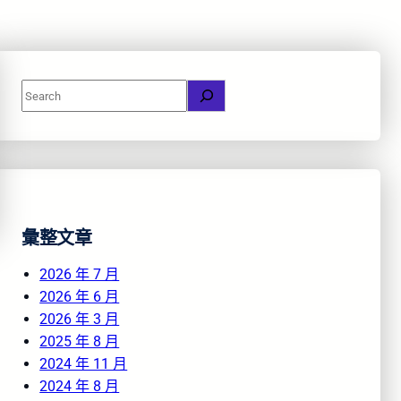
S
e
a
r
c
h
彙整文章
2026 年 7 月
2026 年 6 月
2026 年 3 月
2025 年 8 月
2024 年 11 月
2024 年 8 月