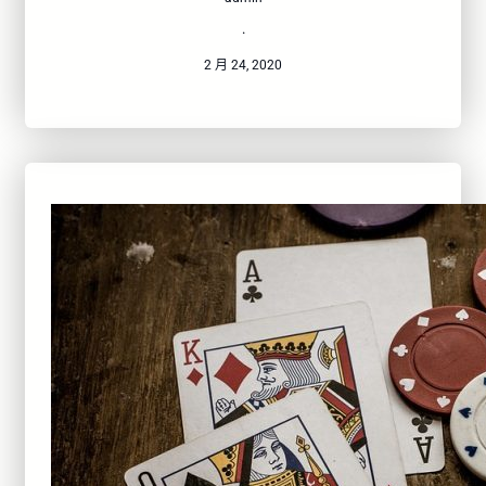
·
2 月 24, 2020