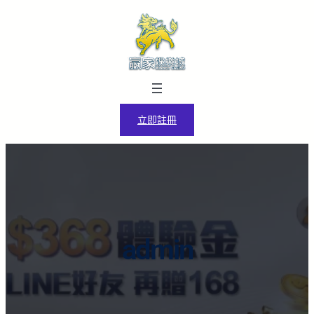
跳
至
主
要
內
容
立即註冊
admin