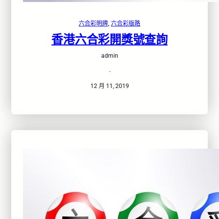
六合彩明牌
, 
六合彩版路
香港六合彩開獎號查詢
admin
·
12 月 11, 2019