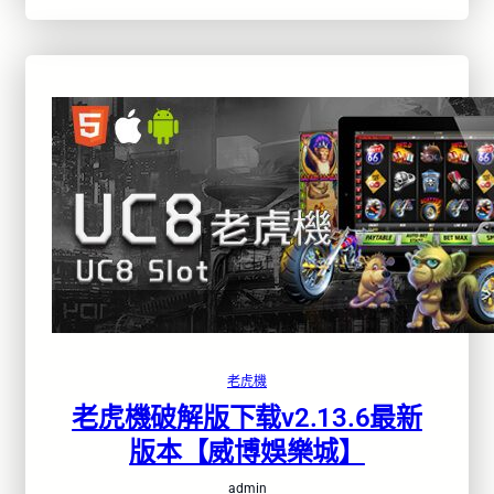
老虎機
老虎機破解版下载v2.13.6最新
版本【威博娛樂城】
admin