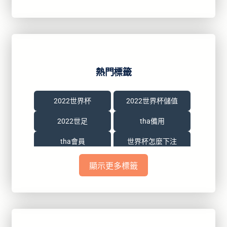
熱門標籤
2022世界杯
2022世界杯儲值
2022世足
tha備用
tha會員
世界杯怎麼下注
世界盃2022
世界盃線上下注
顯示更多標籤
九州信用版
九州娛樂城
九州娛樂城app
信用版
六合彩
北京賽車開獎