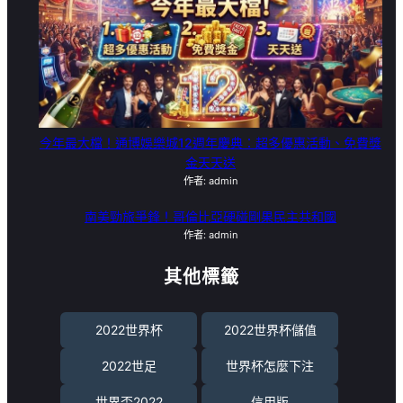
今年最大檔！通博娛樂城12週年慶典：超多優惠活動、免費獎
金天天送
作者: admin
南美勁旅爭鋒！哥倫比亞硬碰剛果民主共和國
作者: admin
其他標籤
2022世界杯
2022世界杯儲值
2022世足
世界杯怎麼下注
世界盃2022
信用版