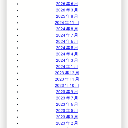
2026 年 6 月
2026 年 3 月
2025 年 8 月
2024 年 11 月
2024 年 8 月
2024 年 7 月
2024 年 6 月
2024 年 5 月
2024 年 4 月
2024 年 3 月
2024 年 1 月
2023 年 12 月
2023 年 11 月
2023 年 10 月
2023 年 9 月
2023 年 7 月
2023 年 6 月
2023 年 5 月
2023 年 3 月
2023 年 2 月