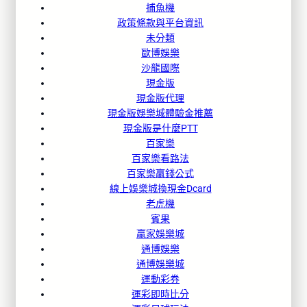
捕魚機
政策條款與平台資訊
未分類
歐博娛樂
沙龍國際
現金版
現金版代理
現金版娛樂城體驗金推薦
現金版是什麼PTT
百家樂
百家樂看路法
百家樂贏錢公式
線上娛樂城換現金Dcard
老虎機
賓果
贏家娛樂城
通博娛樂
通博娛樂城
運動彩券
運彩即時比分