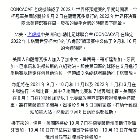
CONCACAF 老虎機確認了 2022 年世界杯預選賽的早期時間表。金
杯冠軍美國隊將於 9 月 2 日在薩爾瓦多舉行的 2022 年世界杯決賽
圈北美預選賽在周一發布的幾乎合適的時間表下開啟。
北美、
老虎機
中美洲和加勒比足球聯合會 (CONCACAF) 在確定
2022 年卡塔爾世界杯席位的“八角形”循環賽中公佈了 9 月和 10 月
的合適時間。
美國人和薩爾瓦多人加入了加拿大、墨西哥、哥斯達黎加、牙買
加、巴拿馬和洪都拉斯的八組對決。即使第四區的球隊在 6 月進行
季后賽以確定任何其他泊位，但頂峰 3 名終結者將助推卡塔爾隊。
每組將在 2021 年 9 月、10 月和 11 月以及 2022 年 1 月和 3 月在
主場進行 14 場比賽，其中 7 場國內比賽和 7 場客場比賽。美國隊
在 8 月 1 日在拉斯維加斯以 1 比零擊敗墨西哥隊奪得當地金杯冠
軍，將在聖薩爾瓦多開幕，然後於 9 月 5 日回到家鄉，在納什維爾
站加拿大站，然後於 9 月 8 日訪問洪都拉斯。
接下來的一個月，美國隊將於 10 月 7 日在德克薩斯州奧斯汀對陣
牙買加，10 月 10 日在巴拿馬對陣哥斯達黎加，10 月 13 日在俄亥
俄州哥倫布對陣哥斯達黎加。