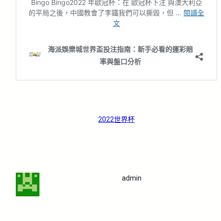
2022世界杯
admin