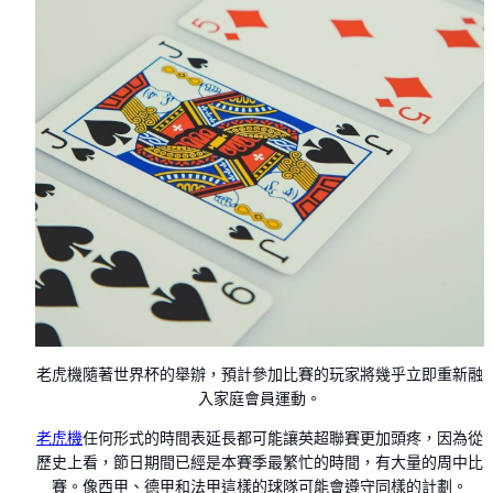
老虎機隨著世界杯的舉辦，預計參加比賽的玩家將幾乎立即重新融
入家庭會員運動。
老虎機
任何形式的時間表延長都可能讓英超聯賽更加頭疼，因為從
歷史上看，節日期間已經是本賽季最繁忙的時間，有大量的周中比
賽。像西甲、德甲和法甲這樣的球隊可能會遵守同樣的計劃。