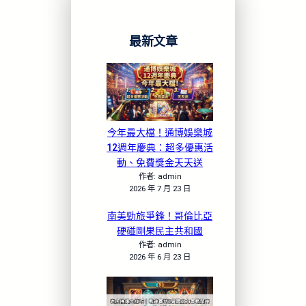
最新文章
今年最大檔！通博娛樂城
12週年慶典：超多優惠活
動、免費獎金天天送
作者: admin
2026 年 7 月 23 日
南美勁旅爭鋒！哥倫比亞
硬碰剛果民主共和國
作者: admin
2026 年 6 月 23 日