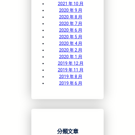
2021 年 10 月
2020 年 9 月
2020 年 8 月
2020 年 7 月
2020 年 6 月
2020 年 5 月
2020 年 4 月
2020 年 2 月
2020 年 1 月
2019 年 12 月
2019 年 11 月
2019 年 8 月
2019 年 6 月
分類文章