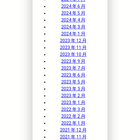
2024 年 6 月
2024 年 5 月
2024 年 4 月
2024 年 3 月
2024 年 1 月
2023 年 12 月
2023 年 11 月
2023 年 10 月
2023 年 9 月
2023 年 7 月
2023 年 6 月
2023 年 5 月
2023 年 3 月
2023 年 2 月
2023 年 1 月
2022 年 3 月
2022 年 2 月
2022 年 1 月
2021 年 12 月
2021 年 11 月