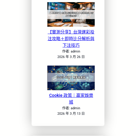
【實測分享】台灣運彩投
注攻略＋即時比分解析與
下注技巧
作者: admin
2026 年 3 月 26 日
Cookie 政策｜贏家娛樂
城
作者: admin
2026 年 3 月 13 日