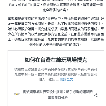
Party 或 Full Tilt 撲克，然後開始以實際現金賭博。這可能是一個
完全奢侈的錯誤。
掌握和提高撲克的方法必須從在家中，在低危險的環境中與親朋好
友一起玩撲克的方式開始。最初，為了吹噓的權利或極低的賭注，
賭注必須限於賭博。撲克組織必須由掌握相同程度的玩家組成，至
少在所有簡單的政策和程序都有信息之前。在那些非常簡單的層面
上，遊戲玩家的組織甚至可能需要調整他們的專業知識，以幫助每
個不同的人更快地提高他們的能力。