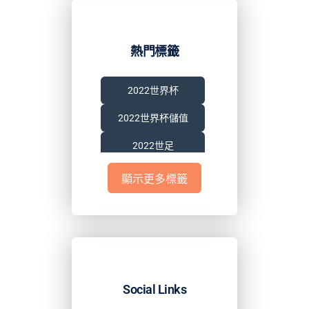
熱門標籤
2022世界杯
2022世界杯儲值
2022世足
tha備用
顯示更多標籤
tha會員
世界杯怎麼下注
世界盃2022
世界盃線上下注
Social Links