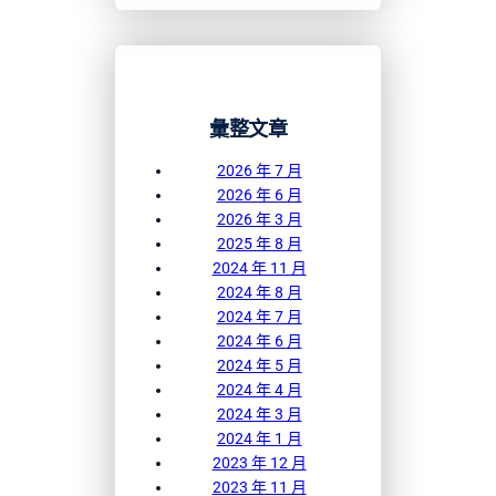
r
c
h
彙整文章
2026 年 7 月
2026 年 6 月
2026 年 3 月
2025 年 8 月
2024 年 11 月
2024 年 8 月
2024 年 7 月
2024 年 6 月
2024 年 5 月
2024 年 4 月
2024 年 3 月
2024 年 1 月
2023 年 12 月
2023 年 11 月