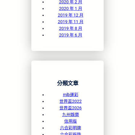
2020 年 2 月
2020 年 1 月
2019 年 12 月
2019 年 11 月
2019 年 8 月
2019 年 6 月
分類文章
mlb運彩
世界盃2022
世界盃2026
九州娛樂
信用版
六合彩明牌
六合彩版路