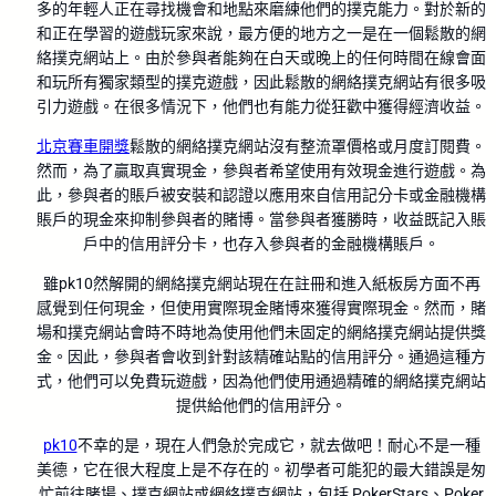
多的年輕人正在尋找機會和地點來磨練他們的撲克能力。對於新的
和正在學習的遊戲玩家來說，最方便的地方之一是在一個鬆散的網
絡撲克網站上。由於參與者能夠在白天或晚上的任何時間在線會面
和玩所有獨家類型的撲克遊戲，因此鬆散的網絡撲克網站有很多吸
引力遊戲。在很多情況下，他們也有能力從狂歡中獲得經濟收益。
北京賽車開獎
鬆散的網絡撲克網站沒有整流罩價格或月度訂閱費。
然而，為了贏取真實現金，參與者希望使用有效現金進行遊戲。為
此，參與者的賬戶被安裝和認證以應用來自信用記分卡或金融機構
賬戶的現金來抑制參與者的賭博。當參與者獲勝時，收益既記入賬
戶中的信用評分卡，也存入參與者的金融機構賬戶。
雖pk10然解開的網絡撲克網站現在在註冊和進入紙板房方面不再
感覺到任何現金，但使用實際現金賭博來獲得實際現金。然而，賭
場和撲克網站會時不時地為使用他們未固定的網絡撲克網站提供獎
金。因此，參與者會收到針對該精確站點的信用評分。通過這種方
式，他們可以免費玩遊戲，因為他們使用通過精確的網絡撲克網站
提供給他們的信用評分。
pk10
不幸的是，現在人們急於完成它，就去做吧！耐心不是一種
美德，它在很大程度上是不存在的。初學者可能犯的最大錯誤是匆
忙前往賭場、撲克網站或網絡撲克網站，包括 PokerStars、Poker