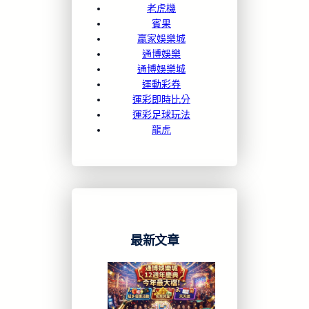
老虎機
賓果
贏家娛樂城
通博娛樂
通博娛樂城
運動彩券
運彩即時比分
運彩足球玩法
龍虎
最新文章