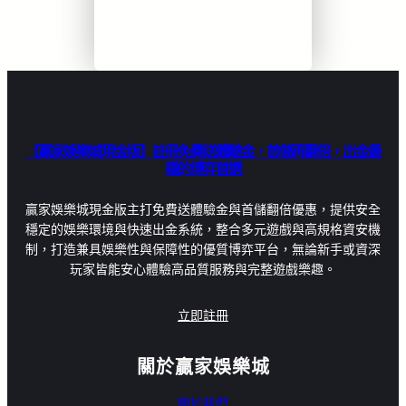
九州信用版
Facebook
Instagram
Threads
九州娛樂城
九州娛樂城app
信用版
六合彩
【贏家娛樂城現金版】註冊免費送體驗金，首儲再翻倍，出金最
穩的博弈首選
北京賽車開獎
贏家娛樂城現金版主打免費送體驗金與首儲翻倍優惠，提供安全
即時比分
穩定的娛樂環境與快速出金系統，整合多元遊戲與高規格資安機
制，打造兼具娛樂性與保障性的優質博弈平台，無論新手或資深
台灣運彩
玩家皆能安心體驗高品質服務與完整遊戲樂趣。
塞特2
立即註冊
大樂透
關於贏家娛樂城
大聯盟即時比分
娛樂城
關於我們