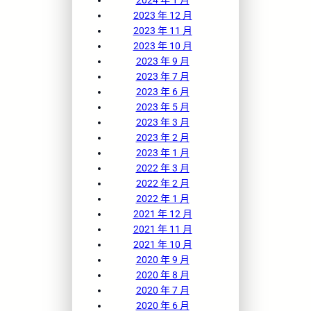
2023 年 12 月
2023 年 11 月
2023 年 10 月
2023 年 9 月
2023 年 7 月
2023 年 6 月
2023 年 5 月
2023 年 3 月
2023 年 2 月
2023 年 1 月
2022 年 3 月
2022 年 2 月
2022 年 1 月
2021 年 12 月
2021 年 11 月
2021 年 10 月
2020 年 9 月
2020 年 8 月
2020 年 7 月
2020 年 6 月