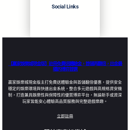
世界盃線上下注
Social Links
九州信用版
Facebook
Instagram
Threads
九州娛樂城
九州娛樂城app
信用版
六合彩
【贏家娛樂城現金版】註冊免費送體驗金，首儲再翻倍，出金最
穩的博弈首選
北京賽車開獎
贏家娛樂城現金版主打免費送體驗金與首儲翻倍優惠，提供安全
即時比分
穩定的娛樂環境與快速出金系統，整合多元遊戲與高規格資安機
制，打造兼具娛樂性與保障性的優質博弈平台，無論新手或資深
台灣運彩
玩家皆能安心體驗高品質服務與完整遊戲樂趣。
塞特2
立即註冊
大樂透