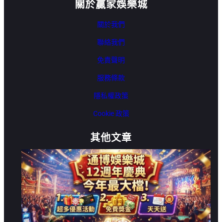
關於贏家娛樂城
大聯盟即時比分
娛樂城
關於我們
聯絡我們
娛樂城體驗金
免責聲明
戰神賽特2覺醒之力
服務條款
政策條款與平台資訊
隱私權政策
歐博娛樂
Cookie 政策
沙龍國際
其他文章
現金版
現金版娛樂城體驗金推薦
現金版是什麼PTT
老虎機
賓果