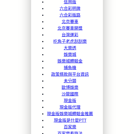
信用版
六合彩明牌
六合彩版路
北京賽車
北京賽車開獎
台灣運彩
吃角子老虎刮刮樂
大樂透
娛樂城
娛樂城體驗金
捕魚機
政策條款與平台資訊
未分類
歐博娛樂
沙龍國際
現金版
現金版代理
現金版娛樂城體驗金推薦
現金版是什麼PTT
百家樂
百家樂看路法