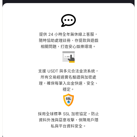
大聯盟即時比分
娛樂城
娛樂城體驗金
政策條款與平台資訊
提供 24 小時全年無休線上客服，
歐博娛樂
沙龍國際
隨時協助處理註冊、存提款與遊戲
相關問題，打造安心娛樂環境。
現金版
老虎機
賓果
贏家娛樂城
支援 USDT 與多元合法金流系統，
通博娛樂
通博娛樂城
所有交易經過實名驗證與加密處
理，確保每筆入出金快速、安全、
通博現金版
運動彩券
穩定。
運動彩券世界盃
運彩世界杯
採用全球標準 SSL 加密協定，防止
資料外洩與惡意攻擊，保障用戶隱
私與平台資料安全。