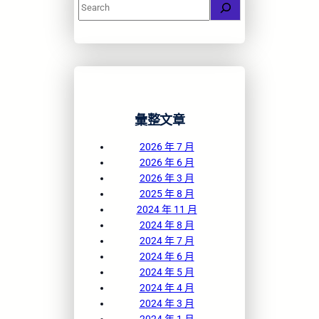
S
e
a
r
c
h
彙整文章
2026 年 7 月
2026 年 6 月
2026 年 3 月
2025 年 8 月
2024 年 11 月
2024 年 8 月
2024 年 7 月
2024 年 6 月
2024 年 5 月
2024 年 4 月
2024 年 3 月
2024 年 1 月