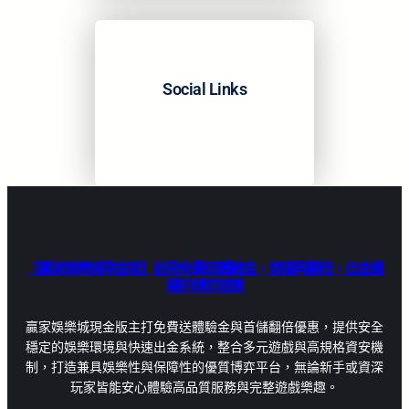
世界杯怎麼下注
世界盃2022
世界盃線上下注
Social Links
九州信用版
Facebook
Instagram
Threads
九州娛樂城
九州娛樂城app
信用版
六合彩
【贏家娛樂城現金版】註冊免費送體驗金，首儲再翻倍，出金最
穩的博弈首選
北京賽車開獎
贏家娛樂城現金版主打免費送體驗金與首儲翻倍優惠，提供安全
即時比分
穩定的娛樂環境與快速出金系統，整合多元遊戲與高規格資安機
制，打造兼具娛樂性與保障性的優質博弈平台，無論新手或資深
台灣運彩
玩家皆能安心體驗高品質服務與完整遊戲樂趣。