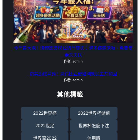
老虎機
賓果
贏家娛樂城
今年最大檔！通博娛樂城12週年慶典：超多優惠活動、免費獎
通博娛樂
金天天送
通博娛樂城
作者: admin
通博現金版
南美勁旅爭鋒！哥倫比亞硬碰剛果民主共和國
作者: admin
運動彩券
其他標籤
運動彩券世界盃
運彩世界杯
2022世界杯
2022世界杯儲值
2022世足
世界杯怎麼下注
世界盃2022
信用版