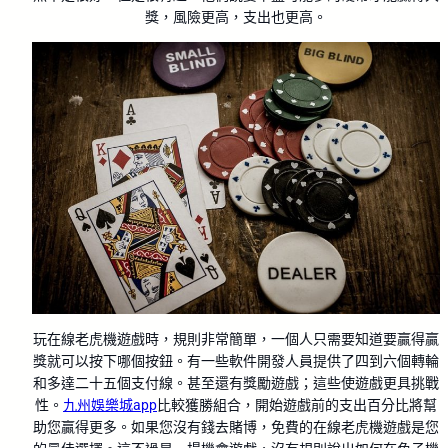
獎，風險更高，支出也更高。
玩在線老虎機遊戲時，規則非常簡單，一個人只需要知道要贏得贏
獎就可以按下哪個按鈕。有一些軟件開發人員提供了四到六個轉輪
和多達二十五個支付線。甚至還有獎勵遊戲；這些使遊戲更具挑戰
性。
九州娛樂城app
比較獲勝組合，開始遊戲前的支出百分比將幫
助您贏得更多。如果您沒有錢去賭博，免費的在線老虎機遊戲是您