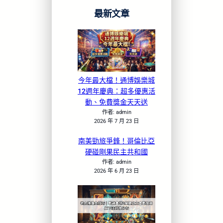
最新文章
今年最大檔！通博娛樂城
12週年慶典：超多優惠活
動、免費獎金天天送
作者: admin
2026 年 7 月 23 日
南美勁旅爭鋒！哥倫比亞
硬碰剛果民主共和國
作者: admin
2026 年 6 月 23 日