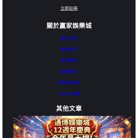
塞特2
立即註冊
大樂透
關於贏家娛樂城
大聯盟即時比分
娛樂城
關於我們
聯絡我們
娛樂城體驗金
免責聲明
戰神賽特2覺醒之力
服務條款
政策條款與平台資訊
隱私權政策
歐博娛樂
Cookie 政策
沙龍國際
其他文章
現金版
現金版娛樂城體驗金推薦
現金版是什麼PTT