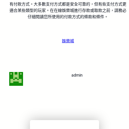
有付款方式。大多數支付方式都是安全可靠的，但有些支付方式更
適合某些類型的玩家。在在線娛樂城進行存款或取款之前，請務必
仔細閱讀您所使用的付款方式的條款和條件。
娛樂城
admin