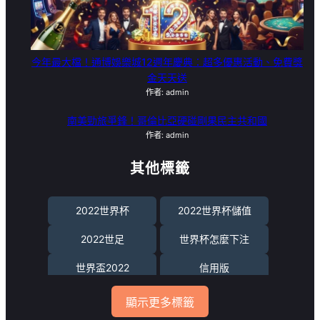
賓果
贏家娛樂城
今年最大檔！通博娛樂城12週年慶典：超多優惠活動、免費獎
通博娛樂
金天天送
通博娛樂城
作者: admin
通博現金版
南美勁旅爭鋒！哥倫比亞硬碰剛果民主共和國
作者: admin
運動彩券
其他標籤
運動彩券世界盃
運彩世界杯
2022世界杯
2022世界杯儲值
2022世足
世界杯怎麼下注
世界盃2022
信用版
六合彩
北京賽車開獎
顯示更多標籤