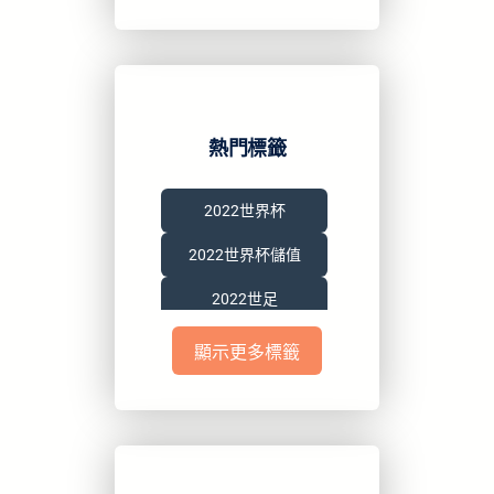
熱門標籤
2022世界杯
2022世界杯儲值
2022世足
tha備用
顯示更多標籤
tha會員
世界杯怎麼下注
世界盃2022