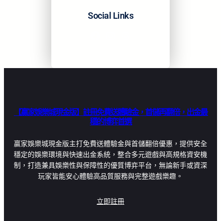
世界盃線上下注
Social Links
九州信用版
Facebook
Instagram
Threads
九州娛樂城
九州娛樂城app
信用版
六合彩
【贏家娛樂城現金版】註冊免費送體驗金，首儲再翻倍，出金最
穩的博弈首選
北京賽車開獎
贏家娛樂城現金版主打免費送體驗金與首儲翻倍優惠，提供安全
即時比分
穩定的娛樂環境與快速出金系統，整合多元遊戲與高規格資安機
制，打造兼具娛樂性與保障性的優質博弈平台，無論新手或資深
台灣運彩
玩家皆能安心體驗高品質服務與完整遊戲樂趣。
塞特2
立即註冊
大樂透