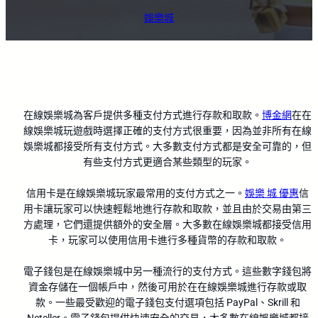
娛樂城
在線娛樂城為客戶提供多種支付方式進行存款和取款。
博金網
在在
線娛樂城玩遊戲時選擇正確的支付方式很重要，因為並非所有在線
娛樂城都接受所有支付方式。大多數支付方式都是安全可靠的，但
有些支付方式更適合某些類型的玩家。
信用卡是在線娛樂城玩家最常用的支付方式之一。
娛樂 城 優惠
信
用卡讓玩家可以快速輕鬆地進行存款和取款，並且由於交易由第三
方處理，它們還提供額外的安全層。大多數在線娛樂城都接受信用
卡，玩家可以使用信用卡進行多種貨幣的存款和取款。
電子錢包是在線娛樂城中另一種流行的支付方式。這些數字錢包將
資金存儲在一個帳戶中，然後可用於在在線娛樂城進行存款或取
款。一些最受歡迎的電子錢包支付選項包括 PayPal、Skrill 和