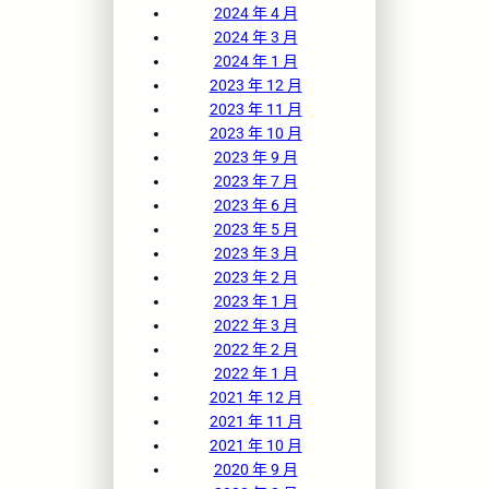
2024 年 4 月
2024 年 3 月
2024 年 1 月
2023 年 12 月
2023 年 11 月
2023 年 10 月
2023 年 9 月
2023 年 7 月
2023 年 6 月
2023 年 5 月
2023 年 3 月
2023 年 2 月
2023 年 1 月
2022 年 3 月
2022 年 2 月
2022 年 1 月
2021 年 12 月
2021 年 11 月
2021 年 10 月
2020 年 9 月