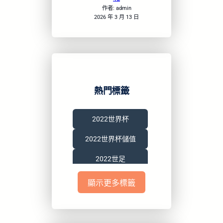
作者: admin
2026 年 3 月 13 日
熱門標籤
2022世界杯
2022世界杯儲值
2022世足
tha備用
顯示更多標籤
tha會員
世界杯怎麼下注