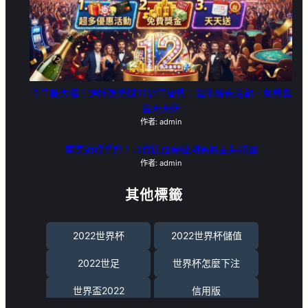
老虎機
賓果
贏家娛樂城
今年最大檔！通博娛樂城12週年慶典：超多優惠活動、免費獎
通博娛樂
金天天送
通博娛樂城
作者: admin
通博現金版
南美勁旅爭鋒！哥倫比亞硬碰剛果民主共和國
作者: admin
運動彩券
其他標籤
運動彩券世界盃
運彩世界杯
2022世界杯
2022世界杯儲值
2022世足
世界杯怎麼下注
世界盃2022
信用版