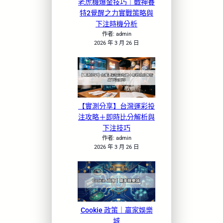
老虎機爆金技巧｜戰神賽
特2覺醒之力實戰策略與
下注時機分析
作者: admin
2026 年 3 月 26 日
【實測分享】台灣運彩投
注攻略＋即時比分解析與
下注技巧
作者: admin
2026 年 3 月 26 日
Cookie 政策｜贏家娛樂
城