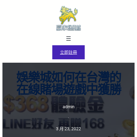
跳
至
主
要
內
容
立即註冊
娛樂城如何在台灣的
在線賭場遊戲中獲勝
admin
·
3 月 23, 2022