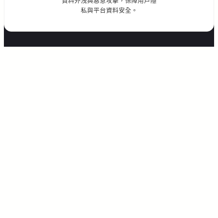
資料外洩與惡意攻擊，保障用戶隱
私與平台資料安全。