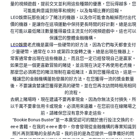
量的視頻遊戲，提前交叉並利用這些種類的優惠，您玩得越多，您
可能能夠意識到賠率和規則，以及每場比賽的回報。
LEO娛樂玩那些減少了賭注的機器，以及你可能會為輸掉而付出代
價的機器，是讓你在這項運動中保持更長時間的好計劃。總是出現
在可能以最低賭注數量獲得最佳主流支付的視頻遊戲中。這也可以
保護您的整體金融機構。
LEO娛樂
老虎機是贏得一些硬幣的好方法，因為它們每天都會支付
少量硬幣，通常在 0.33 或第四次旋轉之後。總是出現在機器上，
常客通常會出現在這些機器上，而且您一定已經發現自己是贏家。
如果您是一個更喜歡冒險的賭徒，並且現在決定不再使用老虎機，
那麼您必須將您的賭注限制在最低賭注，直到您獲得成功，這是一
種讓您的金融機構蓬勃發展的好方法。在您獲得一流的獎金數量
後，不要讓貪婪讓您獲得更高的硬幣，並在您再次訪問時租用相同
的流程。
去網上賭場時，現在建議不要再拿現金，因為你無法支付損失，所
以千萬不要拿信用卡或現金，必須用來遠離。在您前往在線賭場之
前，請確保您沒有意外拿走這些。
“Bookie Bonus Buster”是一本廣受認可的關於進行投注交換的 E-
ee-e 書籍。在我的 e ee-e 書中，你會發現從金融機構的專業知識到
照片再到策略的全部內容。我的目的是為您提供一個準備好的問