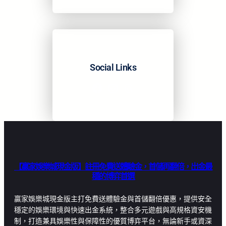
tha會員
世界杯怎麼下注
世界盃2022
世界盃線上下注
Social Links
九州信用版
Facebook
Instagram
Threads
九州娛樂城
九州娛樂城app
信用版
六合彩
【贏家娛樂城現金版】註冊免費送體驗金，首儲再翻倍，出金最
穩的博弈首選
北京賽車開獎
贏家娛樂城現金版主打免費送體驗金與首儲翻倍優惠，提供安全
即時比分
穩定的娛樂環境與快速出金系統，整合多元遊戲與高規格資安機
制，打造兼具娛樂性與保障性的優質博弈平台，無論新手或資深
台灣運彩