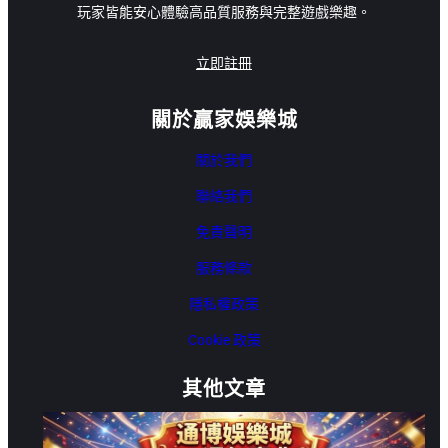
玩家皆能安心體驗高品質服務與完整遊戲樂趣。
塞特2
立即註冊
大樂透
關於贏家娛樂城
大聯盟即時比分
娛樂城
關於我們
聯絡我們
娛樂城體驗金
免責聲明
戰神賽特2覺醒之力
服務條款
政策條款與平台資訊
隱私權政策
歐博娛樂
Cookie 政策
沙龍國際
其他文章
現金版
現金版娛樂城體驗金推薦