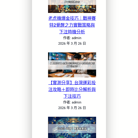
老虎機爆金技巧｜戰神賽
特2覺醒之力實戰策略與
下注時機分析
作者: admin
2026 年 3 月 26 日
【實測分享】台灣運彩投
注攻略＋即時比分解析與
下注技巧
作者: admin
2026 年 3 月 26 日