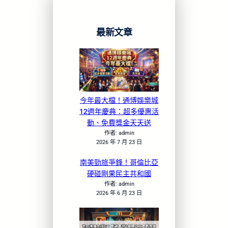
最新文章
今年最大檔！通博娛樂城
12週年慶典：超多優惠活
動、免費獎金天天送
作者: admin
2026 年 7 月 23 日
南美勁旅爭鋒！哥倫比亞
硬碰剛果民主共和國
作者: admin
2026 年 6 月 23 日