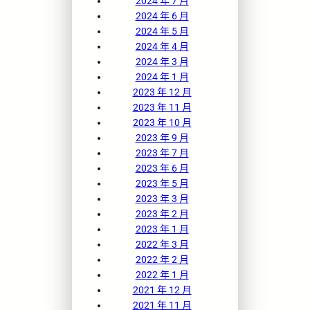
2024 年 7 月
2024 年 6 月
2024 年 5 月
2024 年 4 月
2024 年 3 月
2024 年 1 月
2023 年 12 月
2023 年 11 月
2023 年 10 月
2023 年 9 月
2023 年 7 月
2023 年 6 月
2023 年 5 月
2023 年 3 月
2023 年 2 月
2023 年 1 月
2022 年 3 月
2022 年 2 月
2022 年 1 月
2021 年 12 月
2021 年 11 月