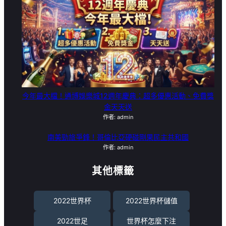
現金版是什麼PTT
老虎機
賓果
贏家娛樂城
今年最大檔！通博娛樂城12週年慶典：超多優惠活動、免費獎
通博娛樂
金天天送
通博娛樂城
作者: admin
通博現金版
南美勁旅爭鋒！哥倫比亞硬碰剛果民主共和國
作者: admin
運動彩券
其他標籤
運動彩券世界盃
運彩世界杯
2022世界杯
2022世界杯儲值
2022世足
世界杯怎麼下注