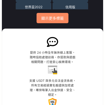
世界盃2022
信用版
六合彩
北京賽車開獎
顯示更多標籤
台灣運彩
大樂透
大聯盟即時比分
娛樂城
娛樂城體驗金
政策條款與平台資訊
提供 24 小時全年無休線上客服，
歐博娛樂
沙龍國際
隨時協助處理註冊、存提款與遊戲
相關問題，打造安心娛樂環境。
現金版
老虎機
賓果
贏家娛樂城
支援 USDT 與多元合法金流系統，
通博娛樂
通博娛樂城
所有交易經過實名驗證與加密處
理，確保每筆入出金快速、安全、
通博現金版
運動彩券
穩定。
運動彩券世界盃
運彩世界杯