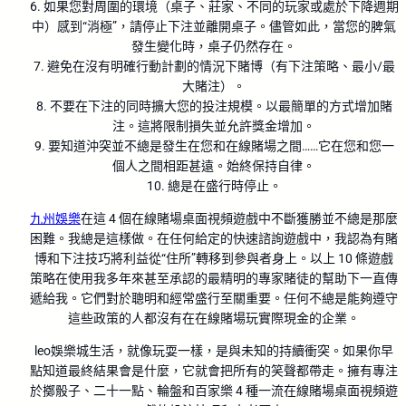
6. 如果您對周圍的環境（桌子、莊家、不同的玩家或處於下降週期
中）感到“消極”，請停止下注並離開桌子。儘管如此，當您的脾氣
發生變化時，桌子仍然存在。
7. 避免在沒有明確行動計劃的情況下賭博（有下注策略、最小/最
大賭注）。
8. 不要在下注的同時擴大您的投注規模。以最簡單的方式增加賭
注。這將限制損失並允許獎金增加。
9. 要知道沖突並不總是發生在您和在線賭場之間……它在您和您一
個人之間相距甚遠。始終保持自律。
10. 總是在盛行時停止。
九州娛樂
在這 4 個在線賭場桌面視頻遊戲中不斷獲勝並不總是那麼
困難。我總是這樣做。在任何給定的快速諮詢遊戲中，我認為有賭
博和下注技巧將利益從“住所”轉移到參與者身上。以上 10 條遊戲
策略在使用我多年來甚至承認的最精明的專家賭徒的幫助下一直傳
遞給我。它們對於聰明和經常盛行至關重要。任何不總是能夠遵守
這些政策的人都沒有在在線賭場玩實際現金的企業。
leo娛樂城生活，就像玩耍一樣，是與未知的持續衝突。如果你早
點知道最終結果會是什麼，它就會把所有的笑聲都帶走。擁有專注
於擲骰子、二十一點、輪盤和百家樂 4 種一流在線賭場桌面視頻遊