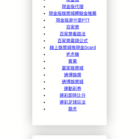
現金版代理
現金版娛樂城體驗金推薦
現金版是什麼PTT
百家樂
百家樂看路法
百家樂贏錢公式
線上娛樂城換現金Dcard
老虎機
賓果
贏家娛樂城
通博娛樂
通博娛樂城
運動彩券
運彩即時比分
運彩足球玩法
龍虎