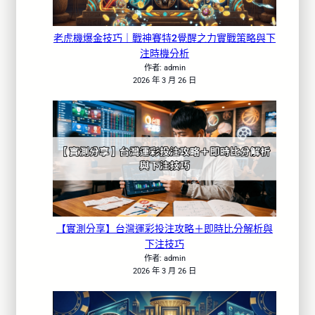
老虎機爆金技巧｜戰神賽特2覺醒之力實戰策略與下
注時機分析
作者: admin
2026 年 3 月 26 日
【實測分享】台灣運彩投注攻略＋即時比分解析與
下注技巧
作者: admin
2026 年 3 月 26 日