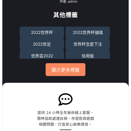
作者: admin
其他標籤
2022世界杯
2022世界杯儲值
2022世足
世界杯怎麼下注
世界盃2022
信用版
六合彩
北京賽車開獎
顯示更多標籤
台灣運彩
大樂透
大聯盟即時比分
娛樂城
娛樂城體驗金
政策條款與平台資訊
提供 24 小時全年無休線上客服，
歐博娛樂
沙龍國際
隨時協助處理註冊、存提款與遊戲
相關問題，打造安心娛樂環境。
現金版
老虎機