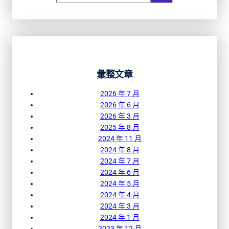
e
a
r
c
h
彙整文章
2026 年 7 月
2026 年 6 月
2026 年 3 月
2025 年 8 月
2024 年 11 月
2024 年 8 月
2024 年 7 月
2024 年 6 月
2024 年 5 月
2024 年 4 月
2024 年 3 月
2024 年 1 月
2023 年 12 月