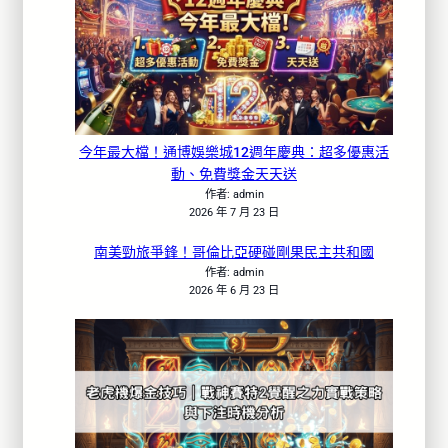
今年最大檔！通博娛樂城12週年慶典：超多優惠活
動、免費獎金天天送
作者: admin
2026 年 7 月 23 日
南美勁旅爭鋒！哥倫比亞硬碰剛果民主共和國
作者: admin
2026 年 6 月 23 日