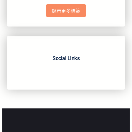
世界盃2022
世界盃線上下注
顯示更多標籤
九州信用版
九州娛樂城
九州娛樂城app
信用版
六合彩
北京賽車開獎
即時比分
台灣運彩
Social Links
塞特2
大樂透
Facebook
Instagram
Threads
大聯盟即時比分
娛樂城
娛樂城體驗金
戰神賽特2覺醒之力
政策條款與平台資訊
歐博娛樂
沙龍國際
現金版
現金版娛樂城體驗金推薦
現金版是什麼PTT