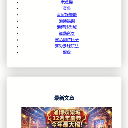
老虎機
賓果
贏家娛樂城
通博娛樂
通博娛樂城
運動彩券
運彩即時比分
運彩足球玩法
龍虎
最新文章