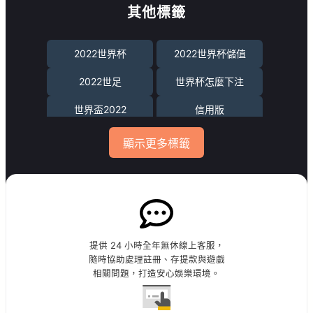
其他標籤
2022世界杯
2022世界杯儲值
2022世足
世界杯怎麼下注
世界盃2022
信用版
六合彩
北京賽車開獎
顯示更多標籤
台灣運彩
大樂透
大聯盟即時比分
娛樂城
娛樂城體驗金
政策條款與平台資訊
提供 24 小時全年無休線上客服，
歐博娛樂
沙龍國際
隨時協助處理註冊、存提款與遊戲
相關問題，打造安心娛樂環境。
現金版
老虎機
賓果
贏家娛樂城