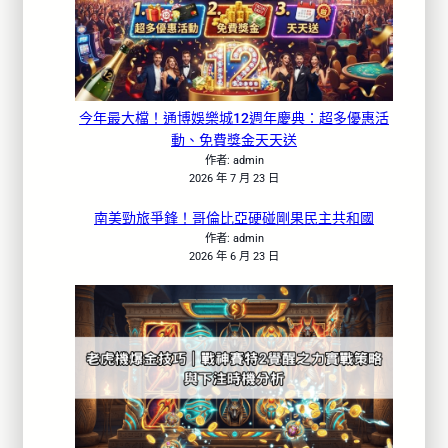
今年最大檔！通博娛樂城12週年慶典：超多優惠活
動、免費獎金天天送
作者: admin
2026 年 7 月 23 日
南美勁旅爭鋒！哥倫比亞硬碰剛果民主共和國
作者: admin
2026 年 6 月 23 日