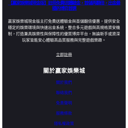
【贏家娛樂城現金版】註冊免費送體驗金，首儲再翻倍，出金最
老虎機
賓果
穩的博弈首選
贏家娛樂城
通博娛樂
贏家娛樂城現金版主打免費送體驗金與首儲翻倍優惠，提供安全
穩定的娛樂環境與快速出金系統，整合多元遊戲與高規格資安機
通博娛樂城
通博現金版
制，打造兼具娛樂性與保障性的優質博弈平台，無論新手或資深
玩家皆能安心體驗高品質服務與完整遊戲樂趣。
運動彩券
運動彩券世界盃
運彩世界杯
立即註冊
關於贏家娛樂城
關於我們
聯絡我們
免責聲明
服務條款
隱私權政策